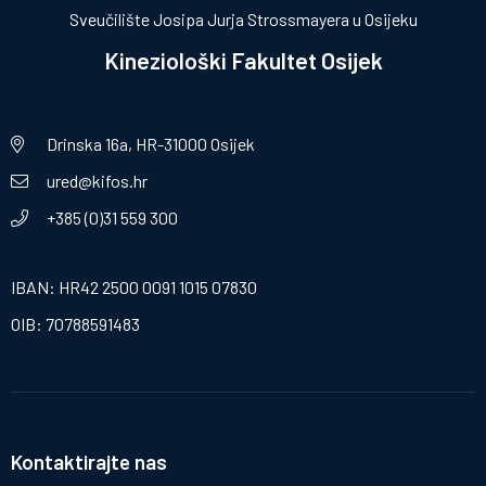
Sveučilište Josipa Jurja Strossmayera u Osijeku
Kineziološki Fakultet Osijek
Drinska 16a, HR-31000 Osijek
ured@kifos.hr
+385 (0)31 559 300
IBAN: HR42 2500 0091 1015 07830
OIB: 70788591483
Kontaktirajte nas