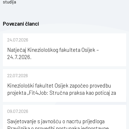
studija
Povezani članci
24.07.2026
Natječaj Kineziološkog fakulteta Osijek –
24.7.2026.
22.07.2026
Kineziološki fakultet Osijek započeo provedbu
projekta „Fit4Job: Stručna praksa kao poticaj za
karijerni razvoj studenata kineziologije”
09.07.2026
Savjetovanje s javnošću o nacrtu prijedloga
Pravilnika o provedbi postupaka jednostavne