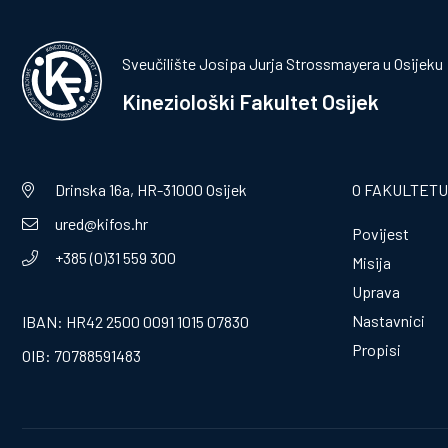
Sveučilište Josipa Jurja Strossmayera u Osijeku
Kineziološki Fakultet Osijek
Drinska 16a, HR-31000 Osijek
O FAKULTETU
ured@kifos.hr
Povijest
+385 (0)31 559 300
Misija
Uprava
Nastavnici
IBAN: HR42 2500 0091 1015 07830
Propisi
OIB: 70788591483