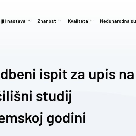
iji i nastava
Znanost
Kvaliteta
Međunarodna su
dbeni ispit za upis na
lišni studij
demskoj godini