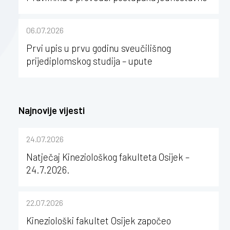
nabave na Kineziološkom fakultetu Osijek u
sastavu Sveučilišta Josipa Jurja
06.07.2026
Strossmayera u Osijeku
Prvi upis u prvu godinu sveučilišnog
prijediplomskog studija – upute
Najnovije vijesti
24.07.2026
Natječaj Kineziološkog fakulteta Osijek –
24.7.2026.
22.07.2026
Kineziološki fakultet Osijek započeo