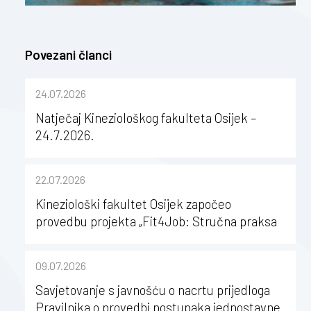
Povezani članci
24.07.2026
Natječaj Kineziološkog fakulteta Osijek –
24.7.2026.
22.07.2026
Kineziološki fakultet Osijek započeo
provedbu projekta „Fit4Job: Stručna praksa
kao poticaj za karijerni razvoj studenata
kineziologije”
09.07.2026
Savjetovanje s javnošću o nacrtu prijedloga
Pravilnika o provedbi postupaka jednostavne