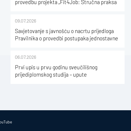
provedbu projekta „Fit4Job: Stručna praksa
kao poticaj za karijerni razvoj studenata
kineziologije”
09.07.2026
Savjetovanje s javnošću o nacrtu prijedloga
Pravilnika o provedbi postupaka jednostavne
nabave na Kineziološkom fakultetu Osijek u
sastavu Sveučilišta Josipa Jurja
06.07.2026
Strossmayera u Osijeku
Prvi upis u prvu godinu sveučilišnog
prijediplomskog studija – upute
ouTube