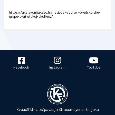
https://akslavonija-zito.hr/natjecaj-voditelj-predskolske-
grupe-u-atletskoj-skoli-mz/
Facebook
Instagram
YouTube
Sveučilište Josipa Jurja Strossmayera u Osijeku