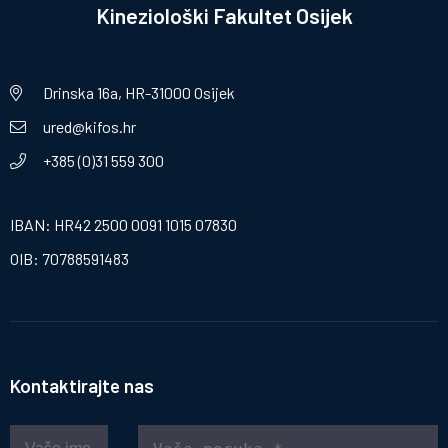
Kineziološki Fakultet Osijek
Drinska 16a, HR-31000 Osijek
ured@kifos.hr
+385 (0)31 559 300
IBAN: HR42 2500 0091 1015 07830
OIB: 70788591483
Kontaktirajte nas