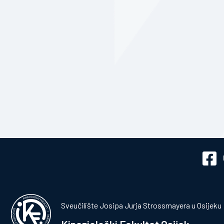
Sveučilište Josipa Jurja Strossmayera u Osijeku