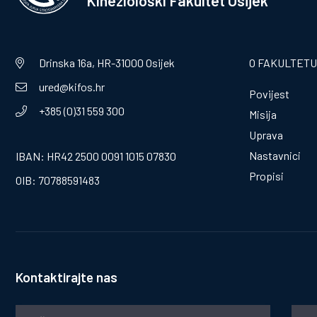
Kineziološki Fakultet Osijek
Drinska 16a, HR-31000 Osijek
O FAKULTETU
ured@kifos.hr
Povijest
+385 (0)31 559 300
Misija
Uprava
Nastavnici
IBAN: HR42 2500 0091 1015 07830
Propisi
OIB: 70788591483
Kontaktirajte nas