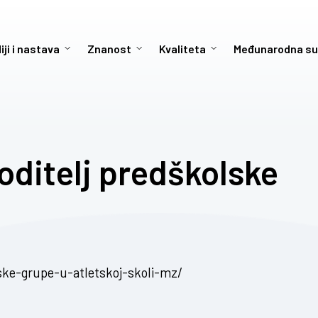
iji i nastava
Znanost
Kvaliteta
Međunarodna su
voditelj predškolske
lske-grupe-u-atletskoj-skoli-mz/