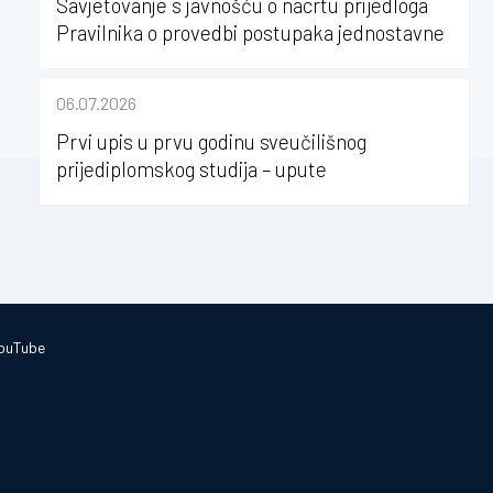
Savjetovanje s javnošću o nacrtu prijedloga
Pravilnika o provedbi postupaka jednostavne
nabave na Kineziološkom fakultetu Osijek u
sastavu Sveučilišta Josipa Jurja
06.07.2026
Strossmayera u Osijeku
Prvi upis u prvu godinu sveučilišnog
prijediplomskog studija – upute
ouTube