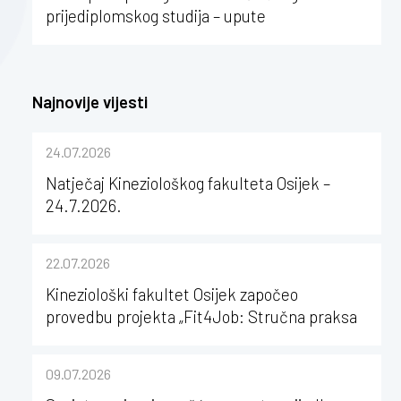
prijediplomskog studija – upute
Najnovije vijesti
24.07.2026
Natječaj Kineziološkog fakulteta Osijek –
24.7.2026.
22.07.2026
Kineziološki fakultet Osijek započeo
provedbu projekta „Fit4Job: Stručna praksa
kao poticaj za karijerni razvoj studenata
kineziologije”
09.07.2026