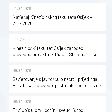
24.07.2026
Natječaj Kineziološkog fakulteta Osijek –
24.7.2026.
22.07.2026
Kineziološki fakultet Osijek započeo
provedbu projekta „Fit4Job: Stručna praksa
kao poticaj za karijerni razvoj studenata
kineziologije”
09.07.2026
Savjetovanje s javnošću o nacrtu prijedloga
Pravilnika o provedbi postupaka jednostavne
nabave na Kineziološkom fakultetu Osijek u
sastavu Sveučilišta Josipa Jurja
06.07.2026
Strossmayera u Osijeku
Prvi upis u prvu godinu sveučilišnog