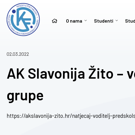
O nama
Studenti
Stud
02.03.2022
AK Slavonija Žito – 
grupe
https://akslavonija-zito.hr/natjecaj-voditelj-predsko