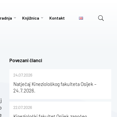
radnja
Knjižnica
Kontakt
Povezani članci
24.07.2026
Natječaj Kineziološkog fakulteta Osijek –
24.7.2026.
j
o
22.07.2026
e
Kineziološki fakultet Osijek započeo