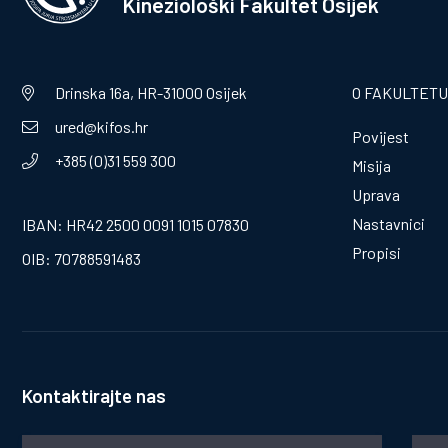
Kineziološki Fakultet Osijek
Drinska 16a, HR-31000 Osijek
O FAKULTETU
ured@kifos.hr
Povijest
+385 (0)31 559 300
Misija
Uprava
Nastavnici
IBAN: HR42 2500 0091 1015 07830
Propisi
OIB: 70788591483
Kontaktirajte nas