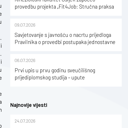
u
provedbu projekta „Fit4Job: Stručna praksa
e
kao poticaj za karijerni razvoj studenata
kineziologije”
u
09.07.2026
Savjetovanje s javnošću o nacrtu prijedloga
.
Pravilnika o provedbi postupaka jednostavne
i
nabave na Kineziološkom fakultetu Osijek u
.
sastavu Sveučilišta Josipa Jurja
06.07.2026
i
Strossmayera u Osijeku
u
Prvi upis u prvu godinu sveučilišnog
prijediplomskog studija – upute
e
e
a
Najnovije vijesti
m
24.07.2026
o