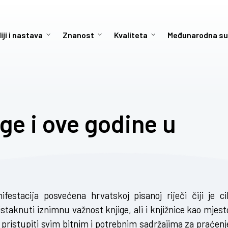
iji i nastava
Znanost
Kvaliteta
Međunarodna su
ge i ove godine u
estacija posvećena hrvatskoj pisanoj riječi čiji je cil
 istaknuti iznimnu važnost knjige, ali i knjižnice kao mjest
pristupiti svim bitnim i potrebnim sadržajima za praćenj