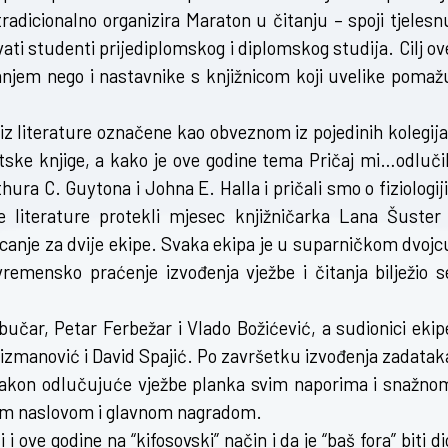
adicionalno organizira Maraton u čitanju – spoji tjelesn
ti studenti prijediplomskog i diplomskog studija. Cilj ov
ranjem nego i nastavnike s knjižnicom koji uvelike pomaž
 iz literature označene kao obveznom iz pojedinih kolegija
ske knjige, a kako je ove godine tema Pričaj mi…odlučil
hura C. Guytona i Johna E. Halla i pričali smo o fiziologiji
e literature protekli mjesec knjižničarka Lana Šuster 
jecanje za dvije ekipe. Svaka ekipa je u suparničkom dvojc
vremensko praćenje izvođenja vježbe i čitanja bilježio s
bučar, Petar Ferbežar i Vlado Božićević, a sudionici ekip
rizmanović i David Spajić. Po završetku izvođenja zadatak
e nakon odlučujuće vježbe planka svim naporima i snažno
ičkim naslovom i glavnom nagradom.
 ove godine na “kifosovski” način i da je “baš fora” biti di