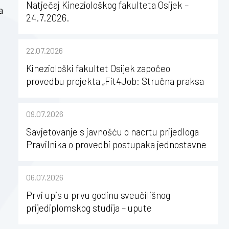
Natječaj Kineziološkog fakulteta Osijek –
a
24.7.2026.
22.07.2026
Kineziološki fakultet Osijek započeo
provedbu projekta „Fit4Job: Stručna praksa
kao poticaj za karijerni razvoj studenata
kineziologije”
09.07.2026
Savjetovanje s javnošću o nacrtu prijedloga
Pravilnika o provedbi postupaka jednostavne
nabave na Kineziološkom fakultetu Osijek u
sastavu Sveučilišta Josipa Jurja
06.07.2026
Strossmayera u Osijeku
Prvi upis u prvu godinu sveučilišnog
prijediplomskog studija – upute