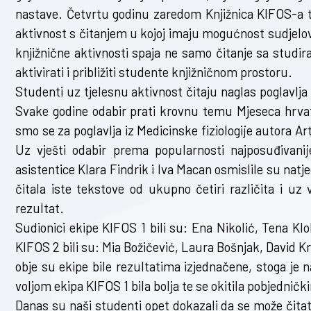
nastave. Četvrtu godinu zaredom Knjižnica KIFOS-a tr
aktivnost s čitanjem u kojoj imaju mogućnost sudjelova
knjižnične aktivnosti spaja ne samo čitanje sa studi
aktivirati i približiti studente knjižničnom prostoru.
Studenti uz tjelesnu aktivnost čitaju naglas poglavlja
Svake godine odabir prati krovnu temu Mjeseca hrvat
smo se za poglavlja iz Medicinske fiziologije autora Art
Uz vješti odabir prema popularnosti najposuđivanij
asistentice Klara Findrik i Iva Macan osmislile su nat
čitala iste tekstove od ukupno četiri različita i uz 
rezultat.
Sudionici ekipe KIFOS 1 bili su: Ena Nikolić, Tena Klo
KIFOS 2 bili su: Mia Božičević, Laura Bošnjak, David K
obje su ekipe bile rezultatima izjednačene, stoga j
voljom ekipa KIFOS 1 bila bolja te se okitila pobjedn
Danas su naši studenti opet dokazali da se može čitati i