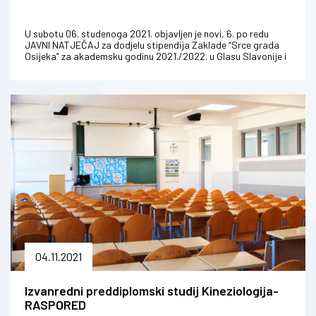
U subotu 06. studenoga 2021. objavljen je novi, 6. po redu
JAVNI NATJEČAJ za dodjelu stipendija Zaklade “Srce grada
Osijeka” za akademsku godinu 2021./2022. u Glasu Slavonije i
na web strani...
04.11.2021
Izvanredni preddiplomski studij Kineziologija-
RASPORED