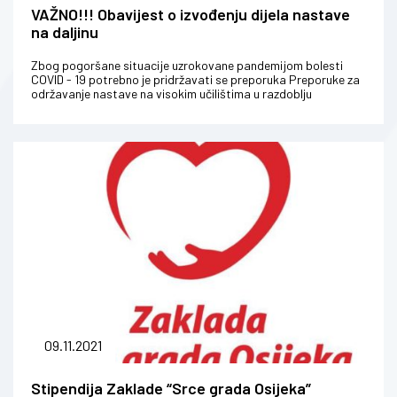
VAŽNO!!! Obavijest o izvođenju dijela nastave
na daljinu
Zbog pogoršane situacije uzrokovane pandemijom bolesti
COVID - 19 potrebno je pridržavati se preporuka Preporuke za
održavanje nastave na visokim učilištima u razdoblju
pandemije bolesti COVID...
09.11.2021
Stipendija Zaklade “Srce grada Osijeka”