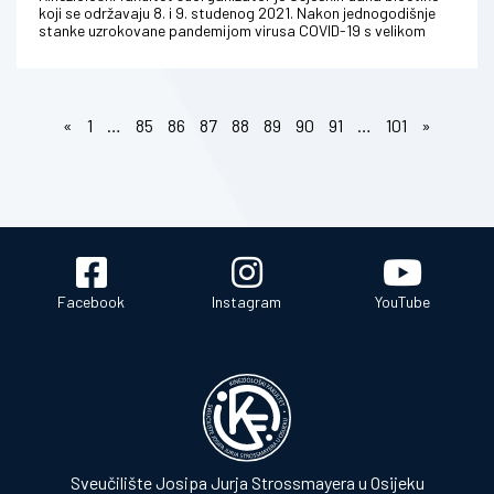
koji se održavaju 8. i 9. studenog 2021. Nakon jednogodišnje
stanke uzrokovane pandemijom virusa COVID-19 s velikom
radošću na...
«
1
…
85
86
87
88
89
90
91
…
101
»
Facebook
Instagram
YouTube
Sveučilište Josipa Jurja Strossmayera u Osijeku