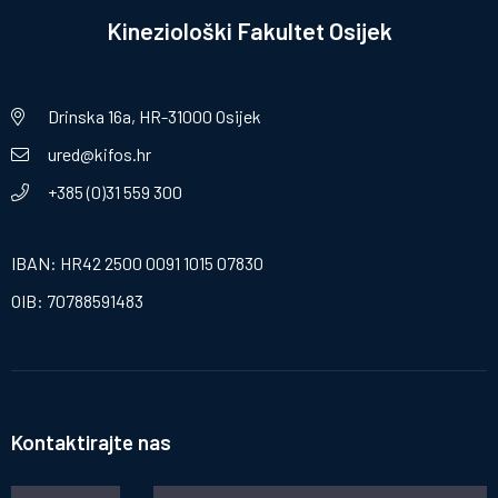
Kineziološki Fakultet Osijek
Drinska 16a, HR-31000 Osijek
ured@kifos.hr
+385 (0)31 559 300
IBAN: HR42 2500 0091 1015 07830
OIB: 70788591483
Kontaktirajte nas