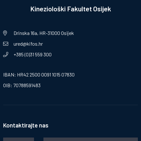
Kineziološki Fakultet Osijek
Drinska 16a, HR-31000 Osijek
ured@kifos.hr
+385 (0)31 559 300
IBAN: HR42 2500 0091 1015 07830
OIB: 70788591483
Kontaktirajte nas