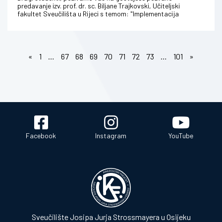
predavanje izv. prof. dr. sc. Biljane Trajkovski, Učiteljski
fakultet Sveučilišta u Rijeci s temom: "Implementacija
znanstvenih istraživan...
«
1
…
67
68
69
70
71
72
73
…
101
»
Facebook
Instagram
YouTube
Sveučilište Josipa Jurja Strossmayera u Osijeku