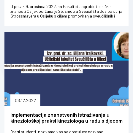
U petak 9. prosinca 2022. na Fakultetu agrobiotehničkih
znanosti Osijek održana je 26. smotra Sveučilišta Josipa Jurja
Strossmayera u Osijeku s ciljem promoviranja sveučilišnih i
stručnih pr...
08.12.2022
Implementacija znanstvenih istraživanja u
kineziološkoj praksi kineziologa u radu s djecom
predškolske i rane školske dobi
Dragi studenti, pozivamo vas na gostujuće pozvano