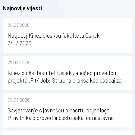
Najnovije vijesti
24.07.2026
Natječaj Kineziološkog fakulteta Osijek –
24.7.2026.
22.07.2026
Kineziološki fakultet Osijek započeo provedbu
projekta „Fit4Job: Stručna praksa kao poticaj za
karijerni razvoj studenata kineziologije”
09.07.2026
Savjetovanje s javnošću o nacrtu prijedloga
Pravilnika o provedbi postupaka jednostavne
nabave na Kineziološkom fakultetu Osijek u
sastavu Sveučilišta Josipa Jurja Strossmayera u