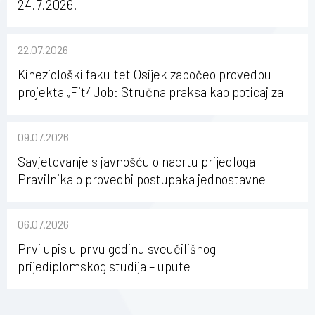
24.7.2026.
22.07.2026
Kineziološki fakultet Osijek započeo provedbu
projekta „Fit4Job: Stručna praksa kao poticaj za
karijerni razvoj studenata kineziologije”
09.07.2026
Savjetovanje s javnošću o nacrtu prijedloga
Pravilnika o provedbi postupaka jednostavne
nabave na Kineziološkom fakultetu Osijek u
sastavu Sveučilišta Josipa Jurja Strossmayera u
06.07.2026
Osijeku
Prvi upis u prvu godinu sveučilišnog
prijediplomskog studija – upute