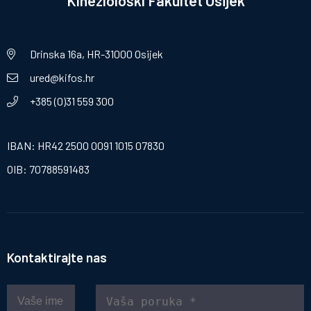
Kineziološki Fakultet Osijek
Drinska 16a, HR-31000 Osijek
ured@kifos.hr
+385 (0)31 559 300
IBAN: HR42 2500 0091 1015 07830
OIB: 70788591483
Kontaktirajte nas