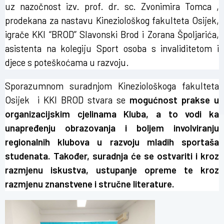
uz nazočnost izv. prof. dr. sc. Zvonimira Tomca ,
prodekana za nastavu Kineziološkog fakulteta Osijek,
igrače KKI “BROD” Slavonski Brod i Zorana Špoljarića,
asistenta na kolegiju Sport osoba s invaliditetom i
djece s poteškoćama u razvoju.
Sporazumnom suradnjom Kineziološkoga fakulteta
Osijek i KKI BROD stvara se
mogućnost prakse u
organizacijskim cjelinama Kluba, a to vodi ka
unapređenju obrazovanja i boljem involviranju
regionalnih klubova u razvoju mladih sportaša
studenata. Također, suradnja će se ostvariti i kroz
razmjenu iskustva, ustupanje opreme te kroz
razmjenu znanstvene i stručne literature.