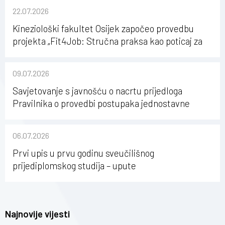
22.07.2026
Kineziološki fakultet Osijek započeo provedbu
projekta „Fit4Job: Stručna praksa kao poticaj za
karijerni razvoj studenata kineziologije”
09.07.2026
Savjetovanje s javnošću o nacrtu prijedloga
Pravilnika o provedbi postupaka jednostavne
nabave na Kineziološkom fakultetu Osijek u
sastavu Sveučilišta Josipa Jurja Strossmayera u
06.07.2026
Osijeku
Prvi upis u prvu godinu sveučilišnog
prijediplomskog studija – upute
Najnovije vijesti