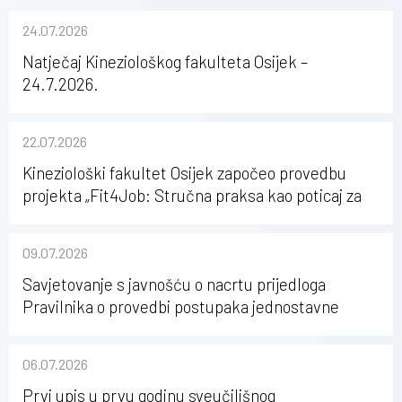
24.07.2026
Natječaj Kineziološkog fakulteta Osijek –
24.7.2026.
22.07.2026
Kineziološki fakultet Osijek započeo provedbu
projekta „Fit4Job: Stručna praksa kao poticaj za
karijerni razvoj studenata kineziologije”
09.07.2026
Savjetovanje s javnošću o nacrtu prijedloga
Pravilnika o provedbi postupaka jednostavne
nabave na Kineziološkom fakultetu Osijek u
sastavu Sveučilišta Josipa Jurja Strossmayera u
06.07.2026
Osijeku
Prvi upis u prvu godinu sveučilišnog