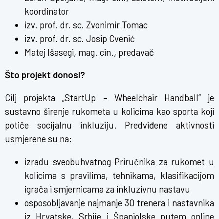
koordinator
izv. prof. dr. sc. Zvonimir Tomac
izv. prof. dr. sc. Josip Cvenić
Matej Išasegi, mag. cin., predavač
Što projekt donosi?
Cilj projekta „StartUp – Wheelchair Handball” je
sustavno širenje rukometa u kolicima kao sporta koji
potiče socijalnu inkluziju. Predviđene aktivnosti
usmjerene su na:
izradu sveobuhvatnog Priručnika za rukomet u
kolicima s pravilima, tehnikama, klasifikacijom
igrača i smjernicama za inkluzivnu nastavu
osposobljavanje najmanje 30 trenera i nastavnika
iz Hrvatske, Srbije i Španjolske putem online