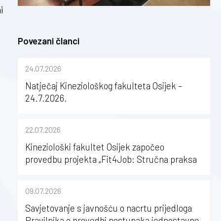
i
Povezani članci
24.07.2026
Natječaj Kineziološkog fakulteta Osijek –
24.7.2026.
22.07.2026
Kineziološki fakultet Osijek započeo
provedbu projekta „Fit4Job: Stručna praksa
kao poticaj za karijerni razvoj studenata
kineziologije”
09.07.2026
Savjetovanje s javnošću o nacrtu prijedloga
Pravilnika o provedbi postupaka jednostavne