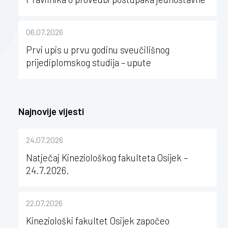
nabave na Kineziološkom fakultetu Osijek u
sastavu Sveučilišta Josipa Jurja
06.07.2026
Strossmayera u Osijeku
Prvi upis u prvu godinu sveučilišnog
prijediplomskog studija – upute
Najnovije vijesti
24.07.2026
Natječaj Kineziološkog fakulteta Osijek –
24.7.2026.
22.07.2026
Kineziološki fakultet Osijek započeo