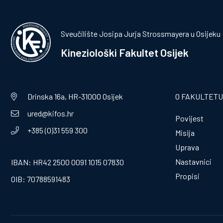
Sveučilište Josipa Jurja Strossmayera u Osijeku
Kineziološki Fakultet Osijek
Drinska 16a, HR-31000 Osijek
O FAKULTETU
ured@kifos.hr
Povijest
+385 (0)31 559 300
Misija
Uprava
Nastavnici
IBAN: HR42 2500 0091 1015 07830
Propisi
OIB: 70788591483