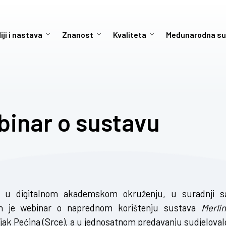
iji i nastava
Znanost
Kvaliteta
Međunarodna su
binar o sustavu
e u digitalnom akademskom okruženju, u suradnji s
ran je webinar o naprednom korištenju sustava
Merlin
ljak Pećina (Srce), a u jednosatnom predavanju sudjeloval