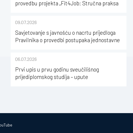
provedbu projekta „Fit4Job: Stručna praksa
kao poticaj za karijerni razvoj studenata
kineziologije”
09.07.2026
Savjetovanje s javnošću o nacrtu prijedloga
Pravilnika o provedbi postupaka jednostavne
nabave na Kineziološkom fakultetu Osijek u
sastavu Sveučilišta Josipa Jurja
06.07.2026
Strossmayera u Osijeku
Prvi upis u prvu godinu sveučilišnog
prijediplomskog studija – upute
ouTube