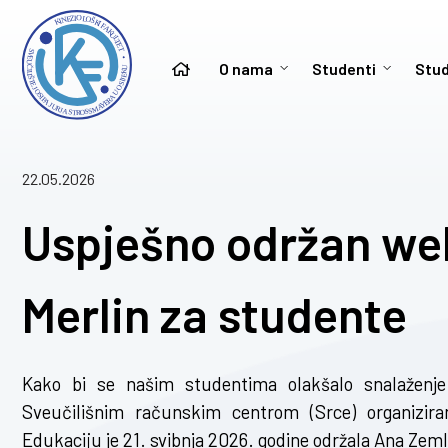
O nama
Studenti
Stud
22.05.2026
Uspješno održan we
Merlin za studente
Kako bi se našim studentima olakšalo snalaženj
Sveučilišnim računskim centrom (Srce) organizi
Edukaciju je 21. svibnja 2026. godine održala Ana Zem