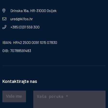
Drinska 16a, HR-31000 Osijek
ured@kifos.hr
+385 (0)31 559 300
IBAN: HR42 2500 0091 1015 07830
OIB: 70788591483
Kontaktirajte nas