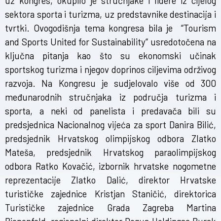
uz kongres, okupilo je stručnjake i lidere iz cijelog
sektora sporta i turizma, uz predstavnike destinacija i
tvrtki. Ovogodišnja tema kongresa bila je “Tourism
and Sports United for Sustainability“ usredotočena na
ključna pitanja kao što su ekonomski učinak
sportskog turizma i njegov doprinos ciljevima održivog
razvoja. Na Kongresu je sudjelovalo više od 300
međunarodnih stručnjaka iz područja turizma i
sporta, a neki od panelista i predavača bili su
predsjednica Nacionalnog vijeća za sport Danira Bilić,
predsjednik Hrvatskog olimpijskog odbora Zlatko
Mateša, predsjednik Hrvatskog paraolimpijskog
odbora Ratko Kovačić, izbornik hrvatske nogometne
reprezentacije Zlatko Dalić, direktor Hrvatske
turističke zajednice Kristjan Staničić, direktorica
Turističke zajednice Grada Zagreba Martina