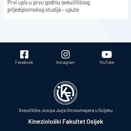
Prvi upis u prvu godinu sveučilišnog
prijediplomskog studija – upute
Facebook
Instagram
YouTube
Sveučilište Josipa Jurja Strossmayera u Osijeku
Kineziološki Fakultet Osijek