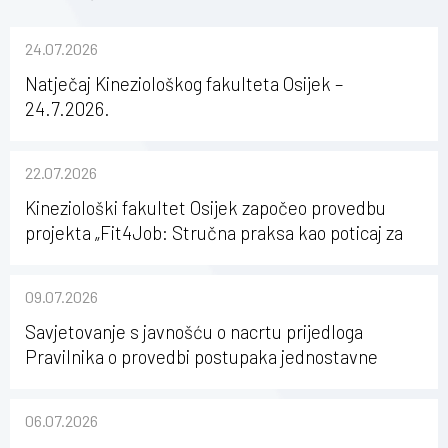
24.07.2026
Natječaj Kineziološkog fakulteta Osijek –
24.7.2026.
22.07.2026
Kineziološki fakultet Osijek započeo provedbu
projekta „Fit4Job: Stručna praksa kao poticaj za
karijerni razvoj studenata kineziologije”
09.07.2026
Savjetovanje s javnošću o nacrtu prijedloga
Pravilnika o provedbi postupaka jednostavne
nabave na Kineziološkom fakultetu Osijek u
sastavu Sveučilišta Josipa Jurja Strossmayera u
06.07.2026
Osijeku