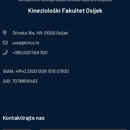
Kineziološki Fakultet Osijek
Drinska 16a, HR-31000 Osijek
ured@kifos.hr
+385 (0)31 559 300
IBAN: HR42 2500 0091 1015 07830
OIB: 70788591483
Kontaktirajte nas