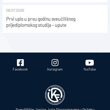
nabave na Kineziološkom fakultetu Osijek u
sastavu Sveučilišta Josipa Jurja Strossmayera u
06.07.2026
Osijeku
Prvi upis u prvu godinu sveučilišnog
prijediplomskog studija – upute
Facebook
Instagram
YouTube
Sveučilište Josipa Jurja Strossmayera u Osijeku