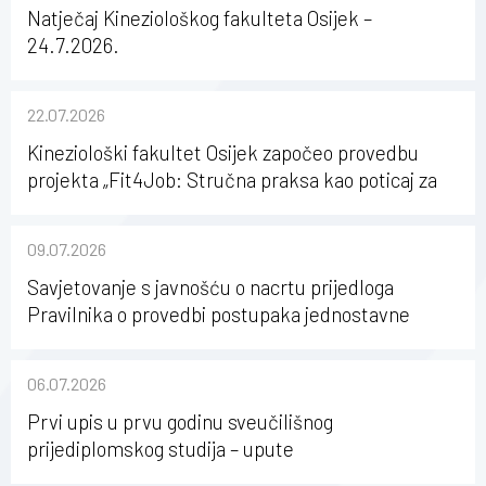
Natječaj Kineziološkog fakulteta Osijek –
24.7.2026.
22.07.2026
Kineziološki fakultet Osijek započeo provedbu
projekta „Fit4Job: Stručna praksa kao poticaj za
karijerni razvoj studenata kineziologije”
09.07.2026
Savjetovanje s javnošću o nacrtu prijedloga
Pravilnika o provedbi postupaka jednostavne
nabave na Kineziološkom fakultetu Osijek u
sastavu Sveučilišta Josipa Jurja Strossmayera u
06.07.2026
Osijeku
Prvi upis u prvu godinu sveučilišnog
prijediplomskog studija – upute