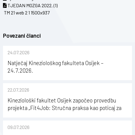
TJEDAN MOZGA 2022. (1)
TM 21 web 2 1 1500x937
Povezani članci
24.07.2026
Natječaj Kineziološkog fakulteta Osijek –
24.7.2026.
22.07.2026
Kineziološki fakultet Osijek započeo provedbu
projekta „Fit4Job: Stručna praksa kao poticaj za
karijerni razvoj studenata kineziologije”
09.07.2026