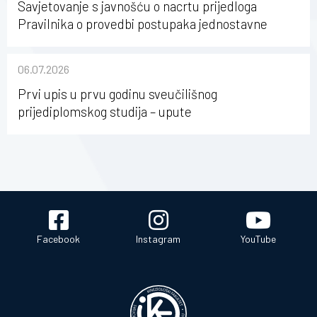
Savjetovanje s javnošću o nacrtu prijedloga
Pravilnika o provedbi postupaka jednostavne
nabave na Kineziološkom fakultetu Osijek u
sastavu Sveučilišta Josipa Jurja Strossmayera u
06.07.2026
Osijeku
Prvi upis u prvu godinu sveučilišnog
prijediplomskog studija – upute
Facebook
Instagram
YouTube