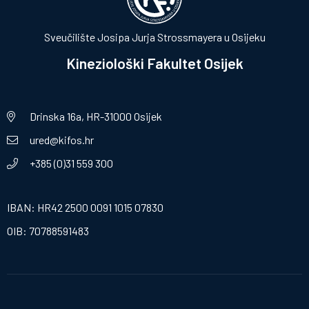
Sveučilište Josipa Jurja Strossmayera u Osijeku
Kineziološki Fakultet Osijek
Drinska 16a, HR-31000 Osijek
ured@kifos.hr
+385 (0)31 559 300
IBAN: HR42 2500 0091 1015 07830
OIB: 70788591483