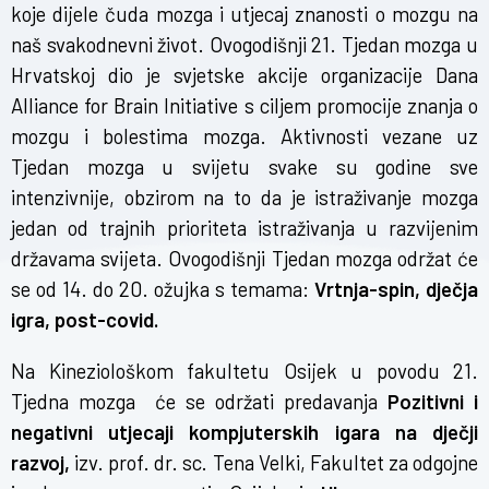
koje dijele čuda mozga i utjecaj znanosti o mozgu na
naš svakodnevni život. Ovogodišnji
21. Tjedan mozga u
Hrvatskoj
dio je svjetske akcije organizacije
Dana
Alliance for Brain Initiative
s ciljem promocije znanja o
mozgu i bolestima mozga. Aktivnosti vezane uz
Tjedan mozga u svijetu svake su godine sve
intenzivnije, obzirom na to da je istraživanje mozga
jedan od trajnih prioriteta istraživanja u razvijenim
državama svijeta. Ovogodišnji Tjedan mozga održat će
se od 14. do 20. ožujka s temama:
Vrtnja-spin, dječja
igra, post-covid.
Na Kineziološkom fakultetu Osijek u povodu 21.
Tjedna mozga će se održati predavanja
Pozitivni i
negativni utjecaji kompjuterskih igara na dječji
razvoj,
izv. prof. dr. sc. Tena Velki, Fakultet za odgojne