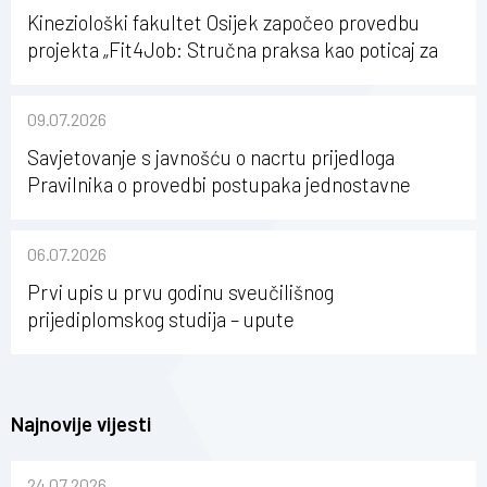
Kineziološki fakultet Osijek započeo provedbu
projekta „Fit4Job: Stručna praksa kao poticaj za
karijerni razvoj studenata kineziologije”
09.07.2026
Savjetovanje s javnošću o nacrtu prijedloga
Pravilnika o provedbi postupaka jednostavne
nabave na Kineziološkom fakultetu Osijek u
sastavu Sveučilišta Josipa Jurja Strossmayera u
06.07.2026
Osijeku
Prvi upis u prvu godinu sveučilišnog
prijediplomskog studija – upute
Najnovije vijesti
24.07.2026