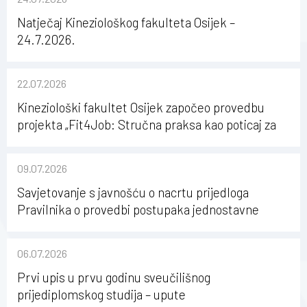
Natječaj Kineziološkog fakulteta Osijek –
24.7.2026.
22.07.2026
Kineziološki fakultet Osijek započeo provedbu
projekta „Fit4Job: Stručna praksa kao poticaj za
karijerni razvoj studenata kineziologije”
09.07.2026
Savjetovanje s javnošću o nacrtu prijedloga
Pravilnika o provedbi postupaka jednostavne
nabave na Kineziološkom fakultetu Osijek u
sastavu Sveučilišta Josipa Jurja Strossmayera u
06.07.2026
Osijeku
Prvi upis u prvu godinu sveučilišnog
prijediplomskog studija – upute