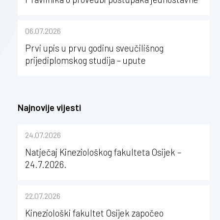
nabave na Kineziološkom fakultetu Osijek u
sastavu Sveučilišta Josipa Jurja
06.07.2026
Strossmayera u Osijeku
Prvi upis u prvu godinu sveučilišnog
prijediplomskog studija – upute
Najnovije vijesti
24.07.2026
Natječaj Kineziološkog fakulteta Osijek –
24.7.2026.
22.07.2026
Kineziološki fakultet Osijek započeo