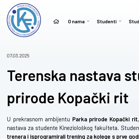
O nama
Studenti
Stud
07.03.2025
Terenska nastava s
prirode Kopački rit
U prekrasnom ambijentu
Parka prirode Kopački rit
nastava za studente Kineziološkog fakulteta. Studen
trenera i isprogramirali trening za kolege s prve g