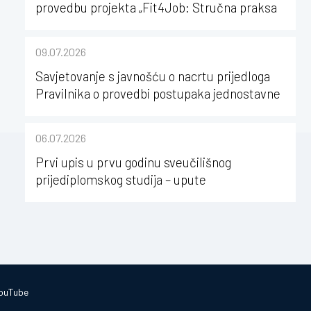
provedbu projekta „Fit4Job: Stručna praksa
kao poticaj za karijerni razvoj studenata
kineziologije”
09.07.2026
Savjetovanje s javnošću o nacrtu prijedloga
Pravilnika o provedbi postupaka jednostavne
nabave na Kineziološkom fakultetu Osijek u
sastavu Sveučilišta Josipa Jurja
06.07.2026
Strossmayera u Osijeku
Prvi upis u prvu godinu sveučilišnog
prijediplomskog studija – upute
ouTube