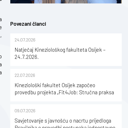
a
Povezani članci
e
,
24.07.2026
Natječaj Kineziološkog fakulteta Osijek –
o
24.7.2026.
a
a
22.07.2026
Kineziološki fakultet Osijek započeo
provedbu projekta „Fit4Job: Stručna praksa
kao poticaj za karijerni razvoj studenata
kineziologije”
09.07.2026
Savjetovanje s javnošću o nacrtu prijedloga
Pravilnika o provedbi postupaka jednostavne