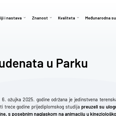
iji i nastava
Znanost
Kvaliteta
Međunarodna su
tudenata u Parku
, 6. ožujka 2025. godine održana je jedinstvena terensk
ti treće godine prijediplomskog studija
preuzeli su ulog
odine, s posebnim naglaskom na animaciju u kineziološko