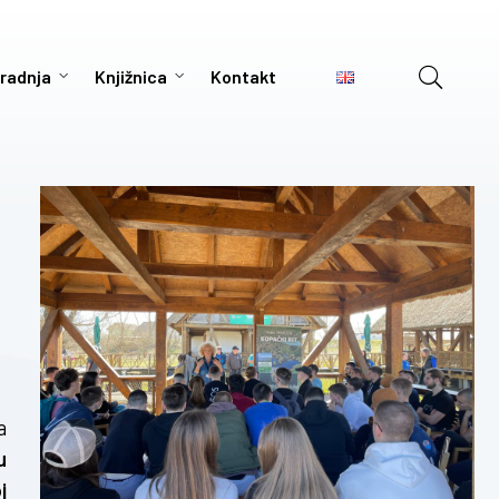
radnja
Knjižnica
Kontakt
a
u
j