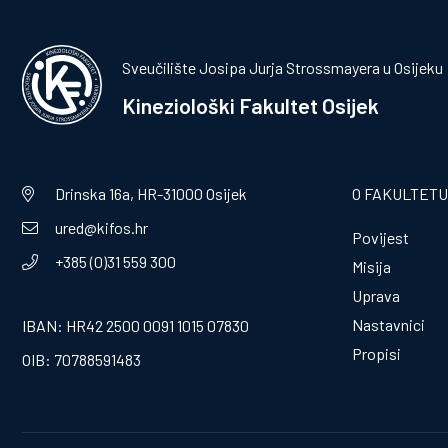
Sveučilište Josipa Jurja Strossmayera u Osijeku
Kineziološki Fakultet Osijek
Drinska 16a, HR-31000 Osijek
O FAKULTETU
ured@kifos.hr
Povijest
+385 (0)31 559 300
Misija
Uprava
Nastavnici
IBAN: HR42 2500 0091 1015 07830
Propisi
OIB: 70788591483