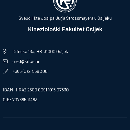
Sveučilište Josipa Jurja Strossmayera u Osijeku
Kineziološki Fakultet Osijek
Drinska 16a, HR-31000 Osijek
ured@kifos.hr
+385 (0)31 559 300
IBAN: HR42 2500 0091 1015 07830
OIB: 70788591483