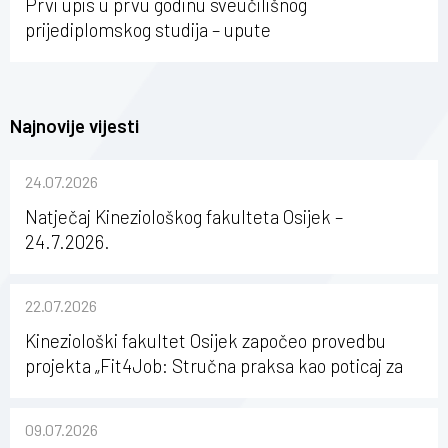
Prvi upis u prvu godinu sveučilišnog
prijediplomskog studija – upute
Najnovije vijesti
24.07.2026
Natječaj Kineziološkog fakulteta Osijek –
24.7.2026.
22.07.2026
Kineziološki fakultet Osijek započeo provedbu
projekta „Fit4Job: Stručna praksa kao poticaj za
karijerni razvoj studenata kineziologije”
09.07.2026