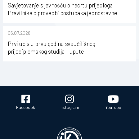
Savjetovanje s javnošću o nacrtu prijedloga
Pravilnika o provedbi postupaka jednostavne
nabave na Kineziološkom fakultetu Osijek u
sastavu Sveučilišta Josipa Jurja Strossmayera u
06.07.2026
Osijeku
Prvi upis u prvu godinu sveučilišnog
prijediplomskog studija – upute
Facebook
Instagram
YouTube