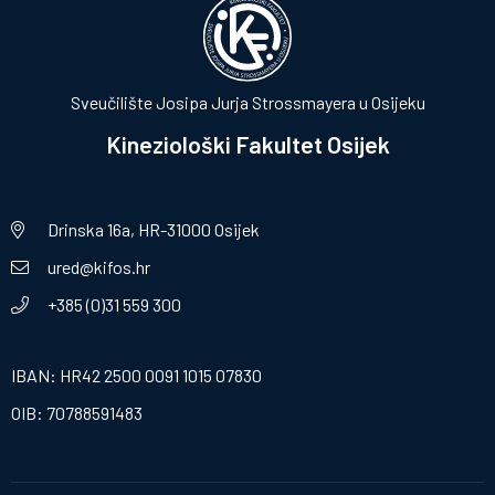
Sveučilište Josipa Jurja Strossmayera u Osijeku
Kineziološki Fakultet Osijek
Drinska 16a, HR-31000 Osijek
ured@kifos.hr
+385 (0)31 559 300
IBAN: HR42 2500 0091 1015 07830
OIB: 70788591483