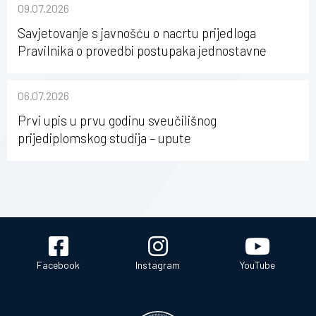
09.07.2026
Savjetovanje s javnošću o nacrtu prijedloga
Pravilnika o provedbi postupaka jednostavne
nabave na Kineziološkom fakultetu Osijek u
sastavu Sveučilišta Josipa Jurja Strossmayera u
06.07.2026
Osijeku
Prvi upis u prvu godinu sveučilišnog
prijediplomskog studija – upute
Facebook
Instagram
YouTube