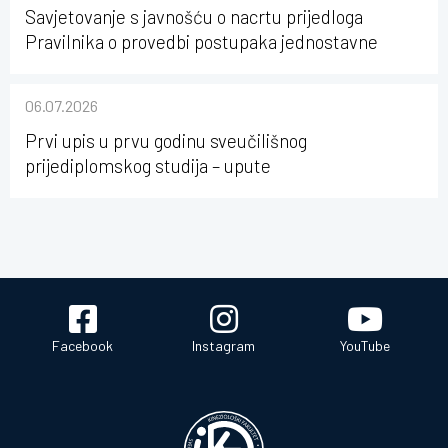
Savjetovanje s javnošću o nacrtu prijedloga
Pravilnika o provedbi postupaka jednostavne
nabave na Kineziološkom fakultetu Osijek u
sastavu Sveučilišta Josipa Jurja Strossmayera u
06.07.2026
Osijeku
Prvi upis u prvu godinu sveučilišnog
prijediplomskog studija – upute
Facebook
Instagram
YouTube