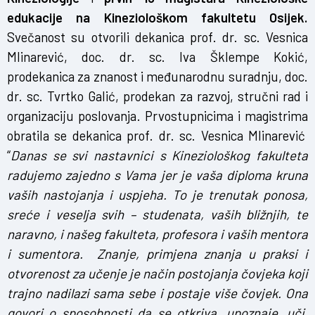
edukacije na Kineziološkom fakultetu Osijek.
Svečanost su otvorili dekanica prof. dr. sc. Vesnica
Mlinarević, doc. dr. sc. Iva Šklempe Kokić,
prodekanica za znanost i međunarodnu suradnju, doc.
dr. sc. Tvrtko Galić, prodekan za razvoj, stručni rad i
organizaciju poslovanja. Prvostupnicima i magistrima
obratila se dekanica prof. dr. sc. Vesnica Mlinarević
“
Danas se svi nastavnici s Kineziološkog fakulteta
radujemo zajedno s Vama jer je vaša diploma kruna
vaših nastojanja i uspjeha. To je trenutak ponosa,
sreće i veselja svih – studenata, vaših bližnjih, te
naravno, i našeg fakulteta, profesora i vaših mentora
i sumentora.
Znanje, primjena znanja u praksi i
otvorenost za učenje je način postojanja čovjeka koji
trajno nadilazi sama sebe i postaje više čovjek. Ona
govori o sposobnosti da se otkriva, upoznaje, uči,