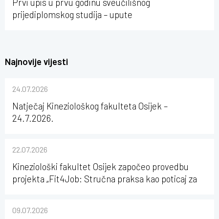
Prvi upis u prvu godinu sveučilišnog
prijediplomskog studija – upute
Najnovije vijesti
24.07.2026
Natječaj Kineziološkog fakulteta Osijek –
24.7.2026.
22.07.2026
Kineziološki fakultet Osijek započeo provedbu
projekta „Fit4Job: Stručna praksa kao poticaj za
karijerni razvoj studenata kineziologije”
09.07.2026