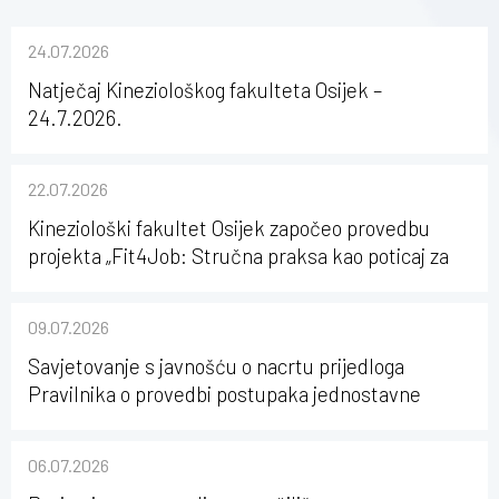
24.07.2026
Natječaj Kineziološkog fakulteta Osijek –
24.7.2026.
22.07.2026
Kineziološki fakultet Osijek započeo provedbu
projekta „Fit4Job: Stručna praksa kao poticaj za
karijerni razvoj studenata kineziologije”
09.07.2026
Savjetovanje s javnošću o nacrtu prijedloga
Pravilnika o provedbi postupaka jednostavne
nabave na Kineziološkom fakultetu Osijek u
sastavu Sveučilišta Josipa Jurja Strossmayera u
06.07.2026
Osijeku