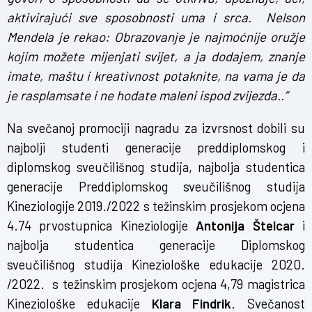
aktivirajući sve sposobnosti uma i srca.
Nelson
Mendela je rekao: Obrazovanje je najmoćnije oružje
kojim možete mijenjati svijet, a ja dodajem, znanje
imate, maštu i kreativnost potaknite, na vama je da
je rasplamsate i ne hodate maleni ispod zvijezda..”
Na svečanoj promociji nagradu za izvrsnost dobili su
najbolji studenti generacije preddiplomskog i
diplomskog sveučilišnog studija, najbolja studentica
generacije Preddiplomskog sveučilišnog studija
Kineziologije 2019./2022 s težinskim prosjekom ocjena
4.74 prvostupnica Kineziologije
Antonija Štelcar
i
najbolja studentica generacije Diplomskog
sveučilišnog studija Kineziološke edukacije 2020.
/2022. s težinskim prosjekom ocjena 4,79 magistrica
Kineziološke edukacije
Klara Findrik
. Svečanost