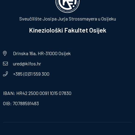
Sveučilište Josipa Jurja Strossmayera u Osijeku
Kineziološki Fakultet Osijek
Drinska 16a, HR-31000 Osijek
ured@kifos.hr
+385 (0)31 559 300
IBAN: HR42 2500 0091 1015 07830
OIB: 70788591483