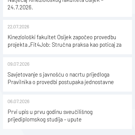
24.7.2026.
22.07.2026
Kineziološki fakultet Osijek započeo provedbu
projekta „Fit4Job: Stručna praksa kao poticaj za
karijerni razvoj studenata kineziologije”
09.07.2026
Savjetovanje s javnošću o nacrtu prijedloga
Pravilnika o provedbi postupaka jednostavne
nabave na Kineziološkom fakultetu Osijek u
sastavu Sveučilišta Josipa Jurja Strossmayera u
06.07.2026
Osijeku
Prvi upis u prvu godinu sveučilišnog
prijediplomskog studija – upute