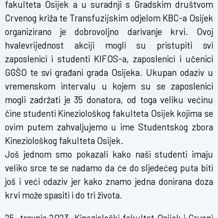
fakulteta Osijek a u suradnji s Gradskim društvom
Crvenog križa te Transfuzijskim odjelom KBC-a Osijek
organizirano je dobrovoljno darivanje krvi. Ovoj
hvalevrijednost akciji mogli su pristupiti svi
zaposlenici i studenti KIFOS-a, zaposlenici i učenici
GGŠO te svi građani grada Osijeka. Ukupan odaziv u
vremenskom intervalu u kojem su se zaposlenici
mogli zadržati je 35 donatora, od toga veliku većinu
čine studenti Kineziološkog fakulteta Osijek kojima se
ovim putem zahvaljujemo u ime Studentskog zbora
Kineziološkog fakulteta Osijek.
Još jednom smo pokazali kako naši studenti imaju
veliko srce te se nadamo da će do sljedećeg puta biti
još i veći odaziv jer kako znamo jedna donirana doza
krvi može spasiti i do tri života.
25. travnja 2023. Kineziološki fakultet Osijek i Crveni