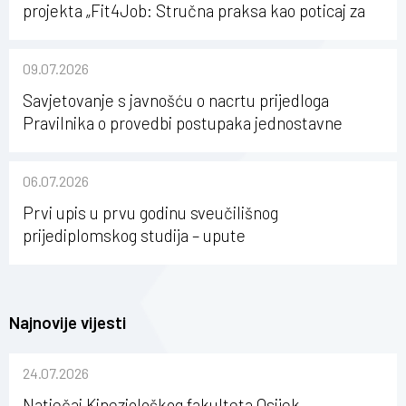
projekta „Fit4Job: Stručna praksa kao poticaj za
karijerni razvoj studenata kineziologije”
09.07.2026
Savjetovanje s javnošću o nacrtu prijedloga
Pravilnika o provedbi postupaka jednostavne
nabave na Kineziološkom fakultetu Osijek u
sastavu Sveučilišta Josipa Jurja Strossmayera u
06.07.2026
Osijeku
Prvi upis u prvu godinu sveučilišnog
prijediplomskog studija – upute
Najnovije vijesti
24.07.2026
Natječaj Kineziološkog fakulteta Osijek –