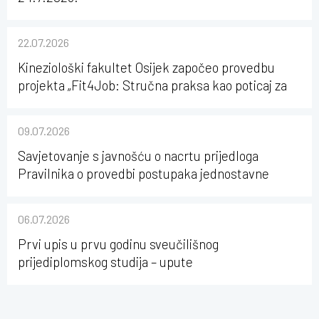
22.07.2026
Kineziološki fakultet Osijek započeo provedbu
projekta „Fit4Job: Stručna praksa kao poticaj za
karijerni razvoj studenata kineziologije”
09.07.2026
Savjetovanje s javnošću o nacrtu prijedloga
Pravilnika o provedbi postupaka jednostavne
nabave na Kineziološkom fakultetu Osijek u
sastavu Sveučilišta Josipa Jurja Strossmayera u
06.07.2026
Osijeku
Prvi upis u prvu godinu sveučilišnog
prijediplomskog studija – upute