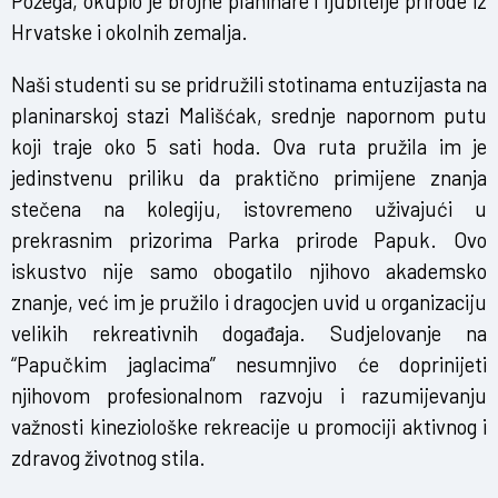
Požega, okupio je brojne planinare i ljubitelje prirode iz
Hrvatske i okolnih zemalja.
Naši studenti su se pridružili stotinama entuzijasta na
planinarskoj stazi Mališćak, srednje napornom putu
koji traje oko 5 sati hoda. Ova ruta pružila im je
jedinstvenu priliku da praktično primijene znanja
stečena na kolegiju, istovremeno uživajući u
prekrasnim prizorima Parka prirode Papuk. Ovo
iskustvo nije samo obogatilo njihovo akademsko
znanje, već im je pružilo i dragocjen uvid u organizaciju
velikih rekreativnih događaja. Sudjelovanje na
“Papučkim jaglacima” nesumnjivo će doprinijeti
njihovom profesionalnom razvoju i razumijevanju
važnosti kineziološke rekreacije u promociji aktivnog i
zdravog životnog stila.