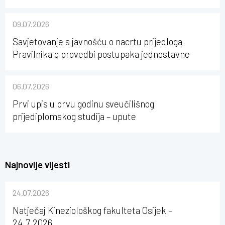
karijerni razvoj studenata kineziologije”
09.07.2026
Savjetovanje s javnošću o nacrtu prijedloga
Pravilnika o provedbi postupaka jednostavne
nabave na Kineziološkom fakultetu Osijek u
sastavu Sveučilišta Josipa Jurja Strossmayera u
06.07.2026
Osijeku
Prvi upis u prvu godinu sveučilišnog
prijediplomskog studija – upute
Najnovije vijesti
24.07.2026
Natječaj Kineziološkog fakulteta Osijek –
24.7.2026.