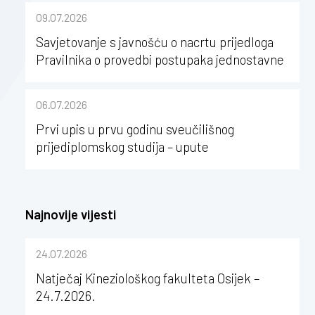
kineziologije”
09.07.2026
Savjetovanje s javnošću o nacrtu prijedloga
Pravilnika o provedbi postupaka jednostavne
nabave na Kineziološkom fakultetu Osijek u
sastavu Sveučilišta Josipa Jurja
06.07.2026
Strossmayera u Osijeku
Prvi upis u prvu godinu sveučilišnog
prijediplomskog studija – upute
Najnovije vijesti
24.07.2026
Natječaj Kineziološkog fakulteta Osijek –
24.7.2026.