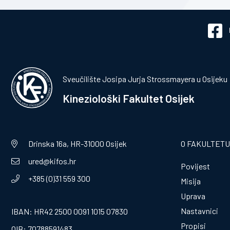
Sveučilište Josipa Jurja Strossmayera u Osijeku
Kineziološki Fakultet Osijek
Drinska 16a, HR-31000 Osijek
O FAKULTETU
ured@kifos.hr
Povijest
+385 (0)31 559 300
Misija
Uprava
Nastavnici
IBAN: HR42 2500 0091 1015 07830
Propisi
OIB: 70788591483