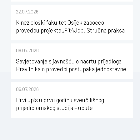
22.07.2026
Kineziološki fakultet Osijek započeo
provedbu projekta „Fit4Job: Stručna praksa
kao poticaj za karijerni razvoj studenata
kineziologije”
09.07.2026
Savjetovanje s javnošću o nacrtu prijedloga
Pravilnika o provedbi postupaka jednostavne
nabave na Kineziološkom fakultetu Osijek u
sastavu Sveučilišta Josipa Jurja
06.07.2026
Strossmayera u Osijeku
Prvi upis u prvu godinu sveučilišnog
prijediplomskog studija – upute