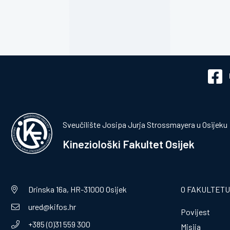
Sveučilište Josipa Jurja Strossmayera u Osijeku
Kineziološki Fakultet Osijek
Drinska 16a, HR-31000 Osijek
O FAKULTETU
ured@kifos.hr
Povijest
+385 (0)31 559 300
Misija