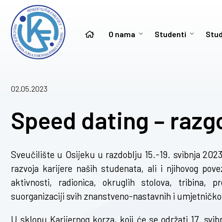
O nama
Studenti
Stud
02.05.2023
Speed dating – razg
Sveučilište u Osijeku u razdoblju 15.-19. svibnja 2023
razvoja karijere naših studenata, ali i njihovog po
aktivnosti, radionica, okruglih stolova, tribina,
suorganizaciji svih znanstveno-nastavnih i umjetničk
U sklopu Karijernog korza, koji će se održati 17. s