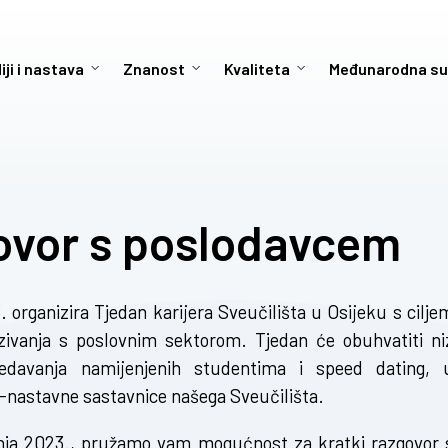
iji i nastava
Znanost
Kvaliteta
Međunarodna su
ovor s poslodavcem
. organizira Tjedan karijera Sveučilišta u Osijeku s cilje
vezivanja s poslovnim sektorom. Tjedan će obuhvatiti ni
 predavanja namijenjenih studentima i speed dating, 
o-nastavne sastavnice našega Sveučilišta.
vibnja 2023., pružamo vam mogućnost za kratki razgovor 