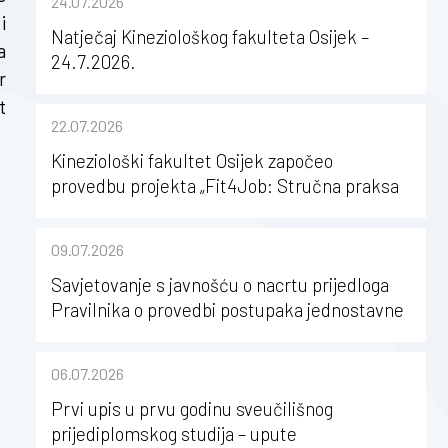
24.07.2026
i
Natječaj Kineziološkog fakulteta Osijek –
a
24.7.2026.
r
t
22.07.2026
Kineziološki fakultet Osijek započeo
provedbu projekta „Fit4Job: Stručna praksa
kao poticaj za karijerni razvoj studenata
kineziologije”
09.07.2026
Savjetovanje s javnošću o nacrtu prijedloga
Pravilnika o provedbi postupaka jednostavne
nabave na Kineziološkom fakultetu Osijek u
sastavu Sveučilišta Josipa Jurja
06.07.2026
Strossmayera u Osijeku
Prvi upis u prvu godinu sveučilišnog
prijediplomskog studija – upute