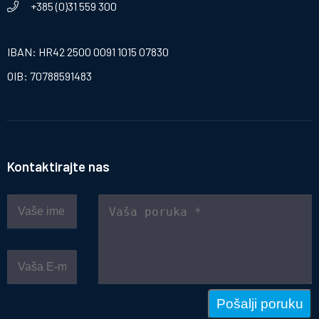
+385 (0)31 559 300
IBAN: HR42 2500 0091 1015 07830
OIB: 70788591483
Kontaktirajte nas
Pošalji poruku