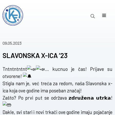
09.05.2023
SLAVONSKA X-ICA ’23
Tntntntntnt
… kucnuo je čas! Prijave su
otvorene!
Stigla nam je, već treća za redom, naša Slavonska x-
ica koja ove godine ima poseban značaj!
Zašto? Po prvi put se održava 𝘇𝗱𝗿𝘂𝘇̌𝗲𝗻𝗮 𝘂𝘁𝗿𝗸𝗮!
Dakle, svi stari i novi trkači ove godine imaju pojačanje