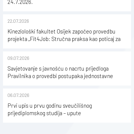
24.7.2026.
22.07.2026
Kineziološki fakultet Osijek započeo provedbu
projekta „Fit4Job: Stručna praksa kao poticaj za
karijerni razvoj studenata kineziologije”
09.07.2026
Savjetovanje s javnošću o nacrtu prijedloga
Pravilnika o provedbi postupaka jednostavne
nabave na Kineziološkom fakultetu Osijek u
sastavu Sveučilišta Josipa Jurja Strossmayera u
06.07.2026
Osijeku
Prvi upis u prvu godinu sveučilišnog
prijediplomskog studija – upute