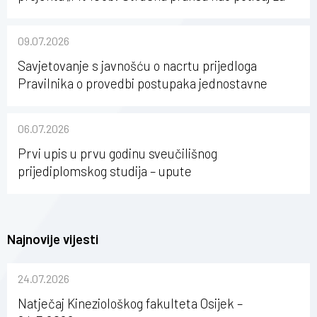
karijerni razvoj studenata kineziologije”
09.07.2026
Savjetovanje s javnošću o nacrtu prijedloga
Pravilnika o provedbi postupaka jednostavne
nabave na Kineziološkom fakultetu Osijek u
sastavu Sveučilišta Josipa Jurja Strossmayera u
06.07.2026
Osijeku
Prvi upis u prvu godinu sveučilišnog
prijediplomskog studija – upute
Najnovije vijesti
24.07.2026
Natječaj Kineziološkog fakulteta Osijek –