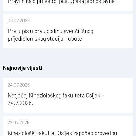
Pravilnika o provedbi postupaka jednostavne
nabave na Kineziološkom fakultetu Osijek u
sastavu Sveučilišta Josipa Jurja Strossmayera u
06.07.2026
Osijeku
Prvi upis u prvu godinu sveučilišnog
prijediplomskog studija – upute
Najnovije vijesti
24.07.2026
Natječaj Kineziološkog fakulteta Osijek –
24.7.2026.
22.07.2026
Kineziološki fakultet Osijek započeo provedbu