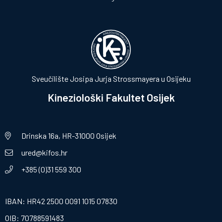
Sveučilište Josipa Jurja Strossmayera u Osijeku
Kineziološki Fakultet Osijek
Drinska 16a, HR-31000 Osijek
ured@kifos.hr
+385 (0)31 559 300
IBAN: HR42 2500 0091 1015 07830
OIB: 70788591483