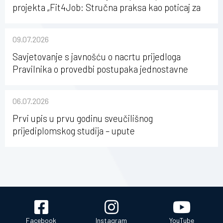
projekta „Fit4Job: Stručna praksa kao poticaj za
karijerni razvoj studenata kineziologije”
09.07.2026
Savjetovanje s javnošću o nacrtu prijedloga
Pravilnika o provedbi postupaka jednostavne
nabave na Kineziološkom fakultetu Osijek u
sastavu Sveučilišta Josipa Jurja Strossmayera u
06.07.2026
Osijeku
Prvi upis u prvu godinu sveučilišnog
prijediplomskog studija – upute
Facebook
Instagram
YouTube