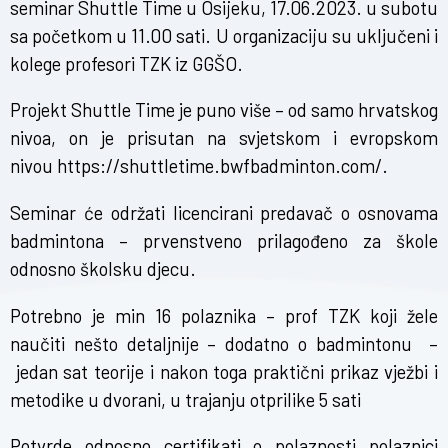
seminar Shuttle Time u Osijeku, 17.06.2023. u subotu
sa početkom u 11.00 sati. U organizaciju su uključeni i
kolege profesori TZK iz GGŠO.
Projekt Shuttle Time je puno više – od samo hrvatskog
nivoa, on je prisutan na svjetskom i evropskom
nivou
https://shuttletime.bwfbadminton.com/
.
Seminar će održati licencirani predavač o osnovama
badmintona – prvenstveno prilagođeno za škole
odnosno školsku djecu.
Potrebno je min 16 polaznika – prof TZK koji žele
naučiti nešto detaljnije – dodatno o badmintonu –
jedan sat teorije i nakon toga praktični prikaz vježbi i
metodike u dvorani, u trajanju otprilike 5 sati
Potvrde odnosno certifikati o polaznosti polaznici