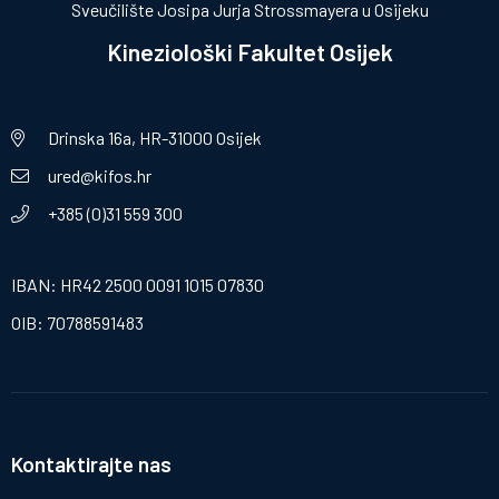
Sveučilište Josipa Jurja Strossmayera u Osijeku
Kineziološki Fakultet Osijek
Drinska 16a, HR-31000 Osijek
ured@kifos.hr
+385 (0)31 559 300
IBAN: HR42 2500 0091 1015 07830
OIB: 70788591483
Kontaktirajte nas