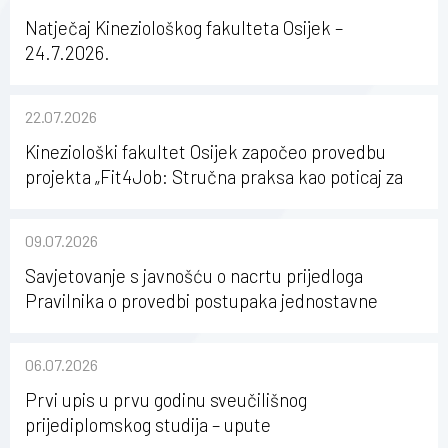
Natječaj Kineziološkog fakulteta Osijek –
24.7.2026.
22.07.2026
Kineziološki fakultet Osijek započeo provedbu
projekta „Fit4Job: Stručna praksa kao poticaj za
karijerni razvoj studenata kineziologije”
09.07.2026
Savjetovanje s javnošću o nacrtu prijedloga
Pravilnika o provedbi postupaka jednostavne
nabave na Kineziološkom fakultetu Osijek u
sastavu Sveučilišta Josipa Jurja Strossmayera u
06.07.2026
Osijeku
Prvi upis u prvu godinu sveučilišnog
prijediplomskog studija – upute