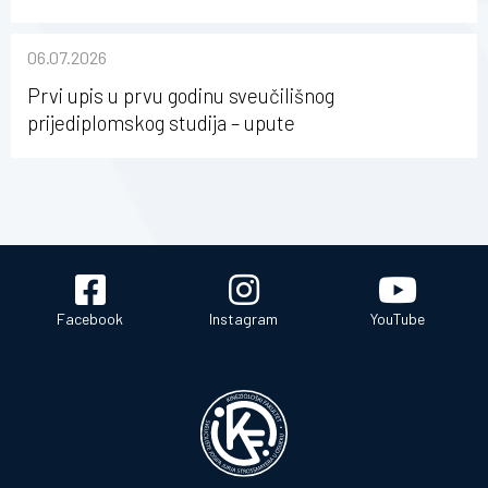
nabave na Kineziološkom fakultetu Osijek u
sastavu Sveučilišta Josipa Jurja Strossmayera u
06.07.2026
Osijeku
Prvi upis u prvu godinu sveučilišnog
prijediplomskog studija – upute
Facebook
Instagram
YouTube