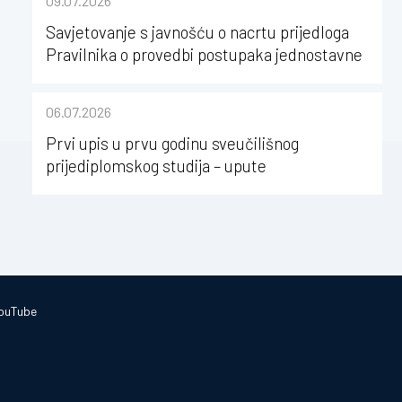
09.07.2026
Savjetovanje s javnošću o nacrtu prijedloga
Pravilnika o provedbi postupaka jednostavne
nabave na Kineziološkom fakultetu Osijek u
sastavu Sveučilišta Josipa Jurja
06.07.2026
Strossmayera u Osijeku
Prvi upis u prvu godinu sveučilišnog
prijediplomskog studija – upute
ouTube