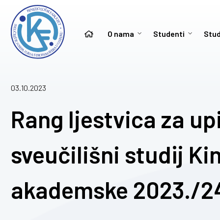
O nama
Studenti
Stud
03.10.2023
Rang ljestvica za up
sveučilišni studij K
akademske 2023./2