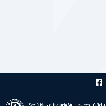
Sveučilište Josipa Jurja Strossmayera u Osijeku