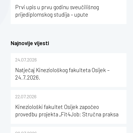
Prvi upis u prvu godinu sveučilišnog
prijediplomskog studija – upute
Najnovije vijesti
24.07.2026
Natječaj Kineziološkog fakulteta Osijek –
24.7.2026.
22.07.2026
Kineziološki fakultet Osijek započeo
provedbu projekta „Fit4Job: Stručna praksa
kao poticaj za karijerni razvoj studenata
kineziologije”