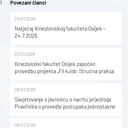
i
Povezani članci
24.07.2026
Natječaj Kineziološkog fakulteta Osijek –
24.7.2026.
22.07.2026
Kineziološki fakultet Osijek započeo
provedbu projekta „Fit4Job: Stručna praksa
kao poticaj za karijerni razvoj studenata
kineziologije”
09.07.2026
Savjetovanje s javnošću o nacrtu prijedloga
Pravilnika o provedbi postupaka jednostavne
nabave na Kineziološkom fakultetu Osijek u
sastavu Sveučilišta Josipa Jurja
06.07.2026
Strossmayera u Osijeku