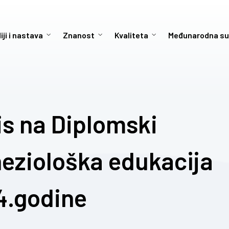
iji i nastava
Znanost
Kvaliteta
Međunarodna su
is na Diplomski
ineziološka edukacija
4.godine