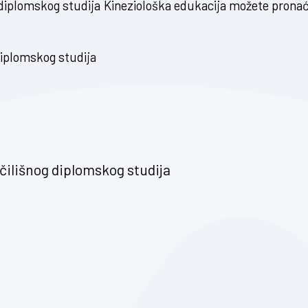
 diplomskog studija Kineziološka edukacija možete pronać
diplomskog studija
učilišnog diplomskog studija