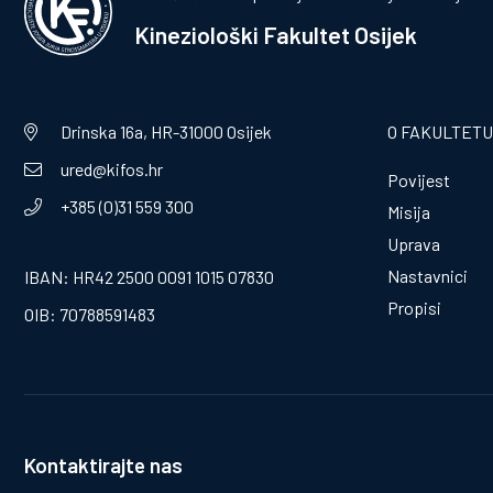
Kineziološki Fakultet Osijek
Drinska 16a, HR-31000 Osijek
O FAKULTETU
ured@kifos.hr
Povijest
+385 (0)31 559 300
Misija
Uprava
Nastavnici
IBAN: HR42 2500 0091 1015 07830
Propisi
OIB: 70788591483
Kontaktirajte nas