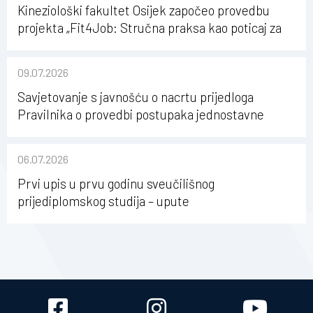
Kineziološki fakultet Osijek započeo provedbu
projekta „Fit4Job: Stručna praksa kao poticaj za
karijerni razvoj studenata kineziologije”
09.07.2026
Savjetovanje s javnošću o nacrtu prijedloga
Pravilnika o provedbi postupaka jednostavne
nabave na Kineziološkom fakultetu Osijek u
sastavu Sveučilišta Josipa Jurja Strossmayera u
06.07.2026
Osijeku
Prvi upis u prvu godinu sveučilišnog
prijediplomskog studija – upute