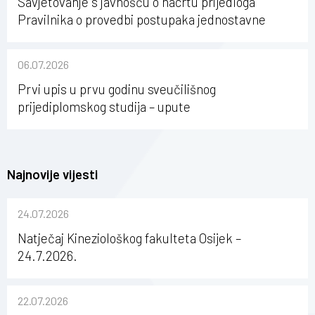
Savjetovanje s javnošću o nacrtu prijedloga
Pravilnika o provedbi postupaka jednostavne
nabave na Kineziološkom fakultetu Osijek u
sastavu Sveučilišta Josipa Jurja Strossmayera u
06.07.2026
Osijeku
Prvi upis u prvu godinu sveučilišnog
prijediplomskog studija – upute
Najnovije vijesti
24.07.2026
Natječaj Kineziološkog fakulteta Osijek –
24.7.2026.
22.07.2026