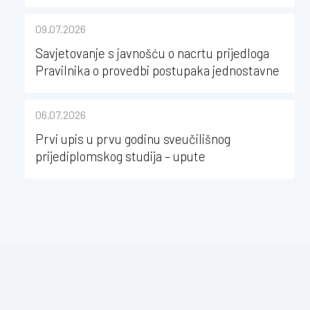
kao poticaj za karijerni razvoj studenata
kineziologije”
09.07.2026
Savjetovanje s javnošću o nacrtu prijedloga
Pravilnika o provedbi postupaka jednostavne
nabave na Kineziološkom fakultetu Osijek u
sastavu Sveučilišta Josipa Jurja
06.07.2026
Strossmayera u Osijeku
Prvi upis u prvu godinu sveučilišnog
prijediplomskog studija – upute