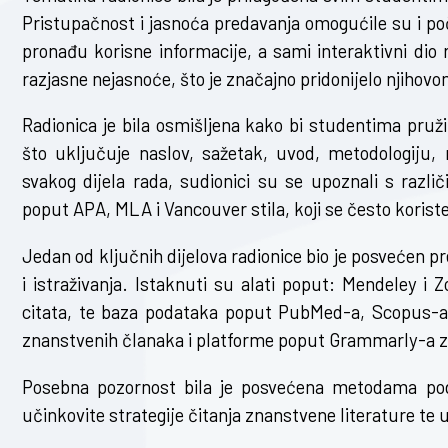
Pristupačnost i jasnoća predavanja omogućile su i p
pronađu korisne informacije, a sami interaktivni dio 
razjasne nejasnoće, što je značajno pridonijelo njihov
Radionica je bila osmišljena kako bi studentima pruž
što uključuje naslov, sažetak, uvod, metodologiju, 
svakog dijela rada, sudionici su se upoznali s razli
poput APA, MLA i Vancouver stila, koji se često koris
Jedan od ključnih dijelova radionice bio je posvećen pr
i istraživanja. Istaknuti su alati poput: Mendeley i 
citata, te baza podataka poput PubMed-a, Scopus-a 
znanstvenih članaka i platforme poput Grammarly-a za
Posebna pozornost bila je posvećena metodama pod
učinkovite strategije čitanja znanstvene literature te 