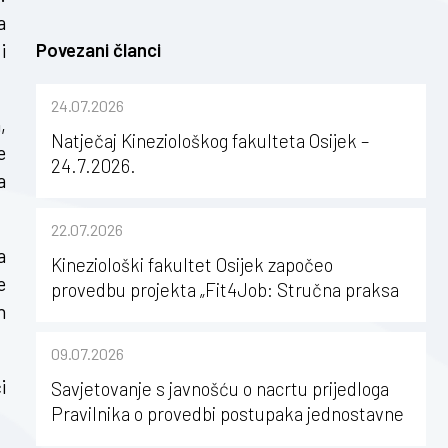
a
Povezani članci
i
24.07.2026
,
Natječaj Kineziološkog fakulteta Osijek –
e
24.7.2026.
a
22.07.2026
a
Kineziološki fakultet Osijek započeo
e
provedbu projekta „Fit4Job: Stručna praksa
h
kao poticaj za karijerni razvoj studenata
kineziologije”
09.07.2026
i
Savjetovanje s javnošću o nacrtu prijedloga
Pravilnika o provedbi postupaka jednostavne
nabave na Kineziološkom fakultetu Osijek u