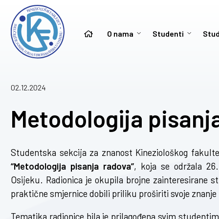
O nama
Studenti
Stud
02.12.2024
Metodologija pisanj
Studentska sekcija za znanost Kineziološkog fakulte
“Metodologija pisanja radova”
, koja se održala 2
Osijeku. Radionica je okupila brojne zainteresirane st
praktične smjernice dobili priliku proširiti svoje znanj
Tematika radionice bila je prilagođena svim studentima 