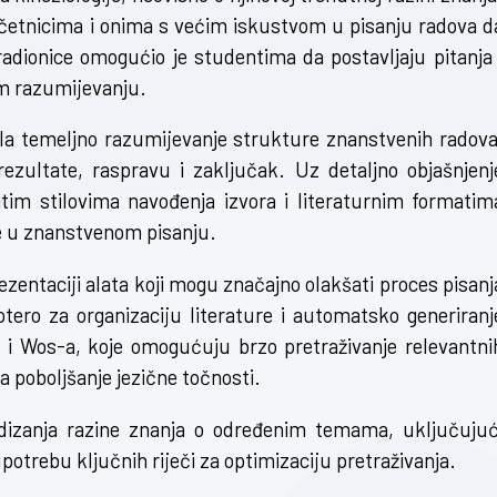
očetnicima i onima s većim iskustvom u pisanju radova d
radionice omogućio je studentima da postavljaju pitanja 
om razumijevanju.
ila temeljno razumijevanje strukture znanstvenih radova
rezultate, raspravu i zaključak. Uz detaljno objašnjenj
čitim stilovima navođenja izvora i literaturnim formatim
te u znanstvenom pisanju.
ezentaciji alata koji mogu značajno olakšati proces pisanj
Zotero za organizaciju literature i automatsko generiranj
i Wos-a, koje omogućuju brzo pretraživanje relevantni
 poboljšanje jezične točnosti.
izanja razine znanja o određenim temama, uključujuć
upotrebu ključnih riječi za optimizaciju pretraživanja.