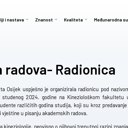
iji i nastava
Znanost
Kvaliteta
Međunarodna su
a radova- Radionica
ta Osijek uspješno je organizirala radionicu pod nazivo
6. studenog 2024. godine na Kineziološkom fakultetu 
udente različitih godina studija, koji su kroz predavanje 
e i vještine u pisanju akademskih radova.
kineziologije, neovisno o njihovoj trenutnoj razini znanja