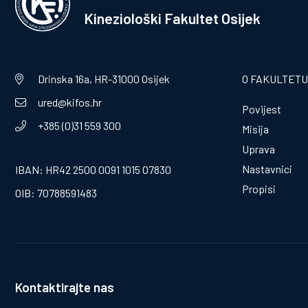
Kineziološki Fakultet Osijek
Drinska 16a, HR-31000 Osijek
O FAKULTETU
ured@kifos.hr
Povijest
+385 (0)31 559 300
Misija
Uprava
Nastavnici
IBAN: HR42 2500 0091 1015 07830
Propisi
OIB: 70788591483
Kontaktirajte nas