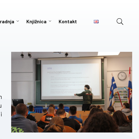
radnja
Knjižnica
Kontakt
m
u
i
.