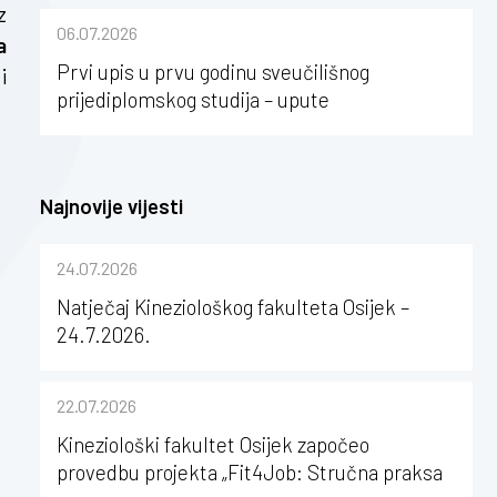
z
sastavu Sveučilišta Josipa Jurja
06.07.2026
Strossmayera u Osijeku
a
Prvi upis u prvu godinu sveučilišnog
i
prijediplomskog studija – upute
Najnovije vijesti
24.07.2026
Natječaj Kineziološkog fakulteta Osijek –
24.7.2026.
22.07.2026
Kineziološki fakultet Osijek započeo
provedbu projekta „Fit4Job: Stručna praksa