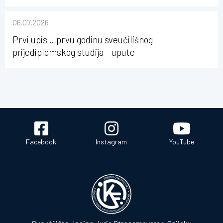
nabave na Kineziološkom fakultetu Osijek u
sastavu Sveučilišta Josipa Jurja Strossmayera u
06.07.2026
Osijeku
Prvi upis u prvu godinu sveučilišnog
prijediplomskog studija – upute
Facebook
Instagram
YouTube