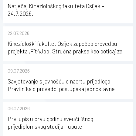
Natječaj Kineziološkog fakulteta Osijek –
24.7.2026.
22.07.2026
Kineziološki fakultet Osijek započeo provedbu
projekta „Fit4Job: Stručna praksa kao poticaj za
karijerni razvoj studenata kineziologije”
09.07.2026
Savjetovanje s javnošću o nacrtu prijedloga
Pravilnika o provedbi postupaka jednostavne
nabave na Kineziološkom fakultetu Osijek u
sastavu Sveučilišta Josipa Jurja Strossmayera u
06.07.2026
Osijeku
Prvi upis u prvu godinu sveučilišnog
prijediplomskog studija – upute