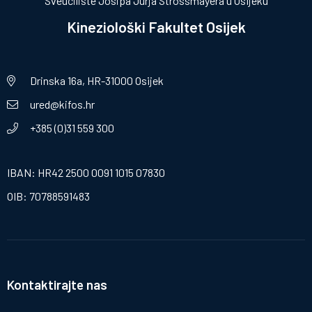
Sveučilište Josipa Jurja Strossmayera u Osijeku
Kineziološki Fakultet Osijek
Drinska 16a, HR-31000 Osijek
ured@kifos.hr
+385 (0)31 559 300
IBAN: HR42 2500 0091 1015 07830
OIB: 70788591483
Kontaktirajte nas