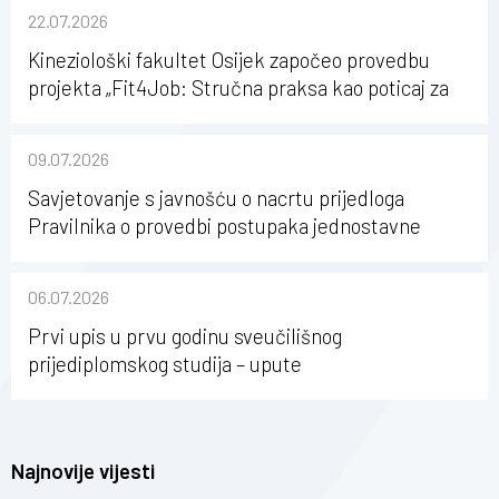
22.07.2026
Kineziološki fakultet Osijek započeo provedbu
projekta „Fit4Job: Stručna praksa kao poticaj za
karijerni razvoj studenata kineziologije”
09.07.2026
Savjetovanje s javnošću o nacrtu prijedloga
Pravilnika o provedbi postupaka jednostavne
nabave na Kineziološkom fakultetu Osijek u
sastavu Sveučilišta Josipa Jurja Strossmayera u
06.07.2026
Osijeku
Prvi upis u prvu godinu sveučilišnog
prijediplomskog studija – upute
Najnovije vijesti