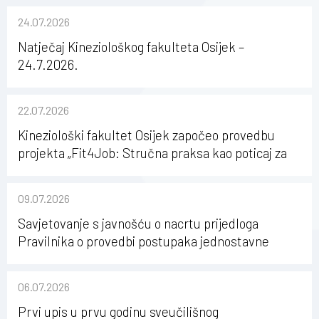
24.07.2026
Natječaj Kineziološkog fakulteta Osijek –
24.7.2026.
22.07.2026
Kineziološki fakultet Osijek započeo provedbu
projekta „Fit4Job: Stručna praksa kao poticaj za
karijerni razvoj studenata kineziologije”
09.07.2026
Savjetovanje s javnošću o nacrtu prijedloga
Pravilnika o provedbi postupaka jednostavne
nabave na Kineziološkom fakultetu Osijek u
sastavu Sveučilišta Josipa Jurja Strossmayera u
06.07.2026
Osijeku
Prvi upis u prvu godinu sveučilišnog