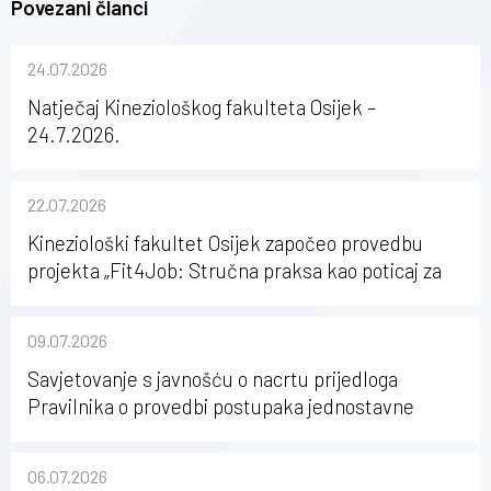
Povezani članci
24.07.2026
Natječaj Kineziološkog fakulteta Osijek –
24.7.2026.
22.07.2026
Kineziološki fakultet Osijek započeo provedbu
projekta „Fit4Job: Stručna praksa kao poticaj za
karijerni razvoj studenata kineziologije”
09.07.2026
Savjetovanje s javnošću o nacrtu prijedloga
Pravilnika o provedbi postupaka jednostavne
nabave na Kineziološkom fakultetu Osijek u
sastavu Sveučilišta Josipa Jurja Strossmayera u
06.07.2026
Osijeku