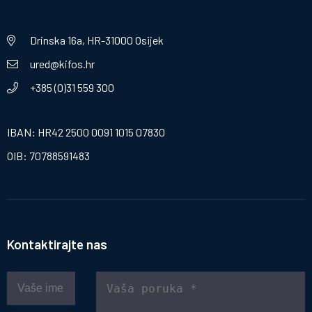
Drinska 16a, HR-31000 Osijek
ured@kifos.hr
+385 (0)31 559 300
IBAN: HR42 2500 0091 1015 07830
OIB: 70788591483
Kontaktirajte nas