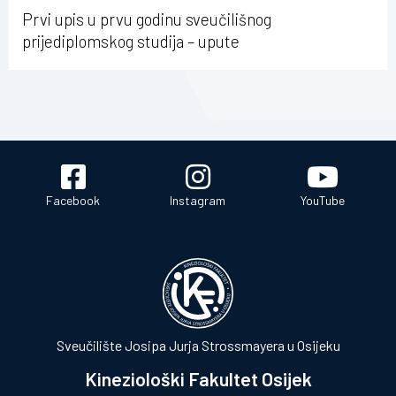
Prvi upis u prvu godinu sveučilišnog
prijediplomskog studija – upute
Facebook
Instagram
YouTube
Sveučilište Josipa Jurja Strossmayera u Osijeku
Kineziološki Fakultet Osijek