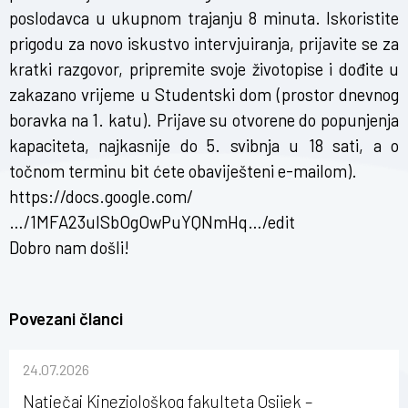
poslodavca u ukupnom trajanju 8 minuta. Iskoristite
prigodu za novo iskustvo intervjuiranja, prijavite se za
kratki razgovor, pripremite svoje životopise i dođite u
zakazano vrijeme u Studentski dom (prostor dnevnog
boravka na 1. katu). Prijave su otvorene do popunjenja
kapaciteta, najkasnije do 5. svibnja u 18 sati, a o
točnom terminu bit ćete obaviješteni e-mailom).
https://docs.google.com/
…/1MFA23ulSbOgOwPuYQNmHq…/edit
Dobro nam došli!
Povezani članci
24.07.2026
Natječaj Kineziološkog fakulteta Osijek –