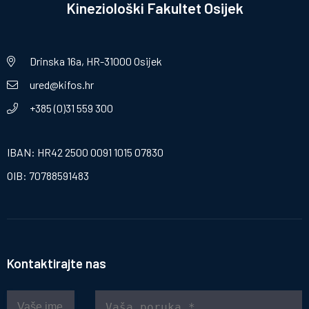
Kineziološki Fakultet Osijek
Drinska 16a, HR-31000 Osijek
ured@kifos.hr
+385 (0)31 559 300
IBAN: HR42 2500 0091 1015 07830
OIB: 70788591483
Kontaktirajte nas