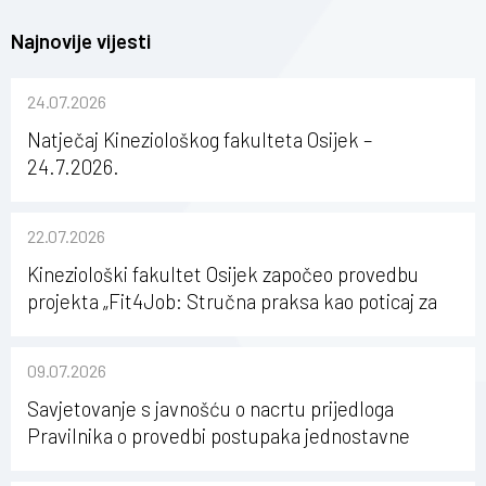
Najnovije vijesti
24.07.2026
Natječaj Kineziološkog fakulteta Osijek –
24.7.2026.
22.07.2026
Kineziološki fakultet Osijek započeo provedbu
projekta „Fit4Job: Stručna praksa kao poticaj za
karijerni razvoj studenata kineziologije”
09.07.2026
Savjetovanje s javnošću o nacrtu prijedloga
Pravilnika o provedbi postupaka jednostavne
nabave na Kineziološkom fakultetu Osijek u