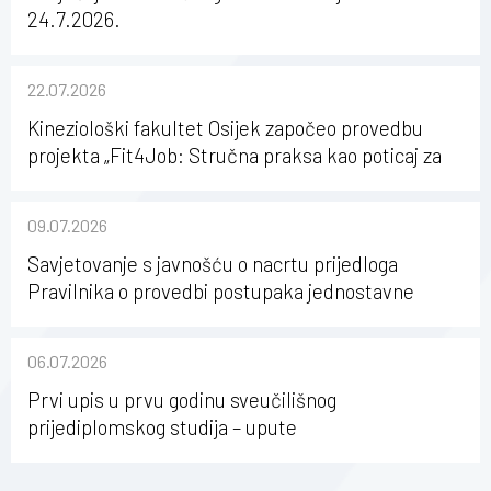
24.7.2026.
22.07.2026
Kineziološki fakultet Osijek započeo provedbu
projekta „Fit4Job: Stručna praksa kao poticaj za
karijerni razvoj studenata kineziologije”
09.07.2026
Savjetovanje s javnošću o nacrtu prijedloga
Pravilnika o provedbi postupaka jednostavne
nabave na Kineziološkom fakultetu Osijek u
sastavu Sveučilišta Josipa Jurja Strossmayera u
06.07.2026
Osijeku
Prvi upis u prvu godinu sveučilišnog
prijediplomskog studija – upute