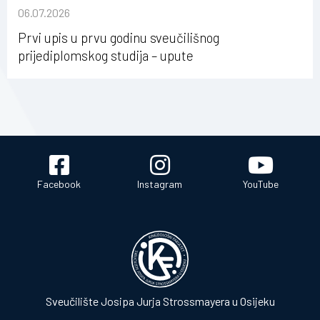
sastavu Sveučilišta Josipa Jurja Strossmayera u
06.07.2026
Osijeku
Prvi upis u prvu godinu sveučilišnog
prijediplomskog studija – upute
Facebook
Instagram
YouTube
Sveučilište Josipa Jurja Strossmayera u Osijeku