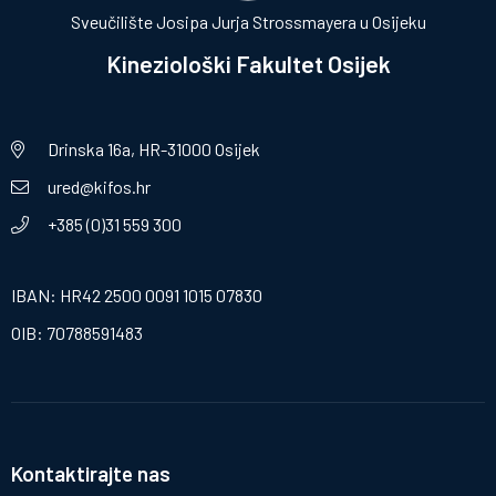
Sveučilište Josipa Jurja Strossmayera u Osijeku
Kineziološki Fakultet Osijek
Drinska 16a, HR-31000 Osijek
ured@kifos.hr
+385 (0)31 559 300
IBAN: HR42 2500 0091 1015 07830
OIB: 70788591483
Kontaktirajte nas