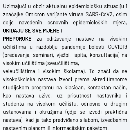
Uzimajući u obzir aktualnu epidemiološku situaciju i
značajke Omicron varijante virusa SARS-CoV2, osim
dolje navedenih osnovnih epidemioloških mjera,
UKIDAJU SE SVE MJERE I
PREPORUKE
za održavanje nastave na visokim
učilištima u razdoblju pandemije bolesti COVID19
(predavanja, seminari, vježbi, ispita, konzultacija) na
visokim učilištima (sveučilištima,
veleučilištima i visokim školama). To znači da se
visokoškolska nastava izvodi prema akreditiranome
studijskom programu na klasičan, kontaktan način,
kao nastava uživo, uz prisutnost nastavnika i
studenta na visokom učilištu, odnosno u drugim
ustanovama i okružjima (gdje se izvodi praktična
nastava), kad je tako predviđeno silabom, izvedbenim
nastavnim planom ili informacijskim paketom.