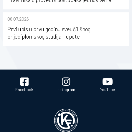
nabave na Kineziološkom fakultetu Osijek u
sastavu Sveučilišta Josipa Jurja Strossmayera u
06.07.2026
Osijeku
Prvi upis u prvu godinu sveučilišnog
prijediplomskog studija – upute
Facebook
Instagram
YouTube