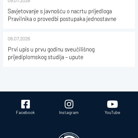
09.07.2026
Savjetovanje s javnošću o nacrtu prijedloga
Pravilnika o provedbi postupaka jednostavne
nabave na Kineziološkom fakultetu Osijek u
sastavu Sveučilišta Josipa Jurja Strossmayera u
06.07.2026
Osijeku
Prvi upis u prvu godinu sveučilišnog
prijediplomskog studija – upute
Facebook
Instagram
YouTube