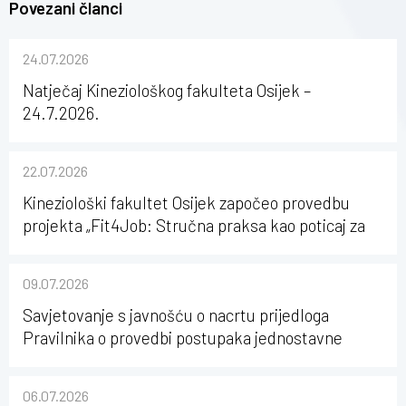
Povezani članci
24.07.2026
Natječaj Kineziološkog fakulteta Osijek –
24.7.2026.
22.07.2026
Kineziološki fakultet Osijek započeo provedbu
projekta „Fit4Job: Stručna praksa kao poticaj za
karijerni razvoj studenata kineziologije”
09.07.2026
Savjetovanje s javnošću o nacrtu prijedloga
Pravilnika o provedbi postupaka jednostavne
nabave na Kineziološkom fakultetu Osijek u
sastavu Sveučilišta Josipa Jurja Strossmayera u
06.07.2026
Osijeku