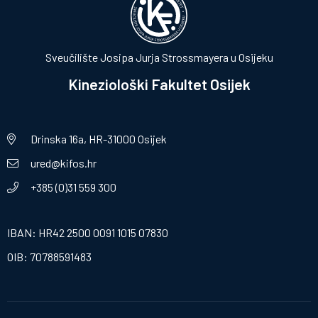
Sveučilište Josipa Jurja Strossmayera u Osijeku
Kineziološki Fakultet Osijek
Drinska 16a, HR-31000 Osijek
ured@kifos.hr
+385 (0)31 559 300
IBAN: HR42 2500 0091 1015 07830
OIB: 70788591483