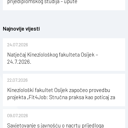
prijediplomskog studija – upute
Najnovije vijesti
24.07.2026
Natječaj Kineziološkog fakulteta Osijek –
24.7.2026.
22.07.2026
Kineziološki fakultet Osijek započeo provedbu
projekta „Fit4Job: Stručna praksa kao poticaj za
karijerni razvoj studenata kineziologije”
09.07.2026
Savjetovanje s javnošću o nacrtu prijedloga