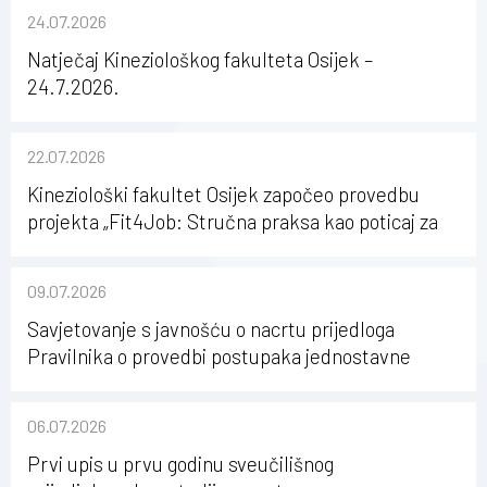
24.07.2026
Natječaj Kineziološkog fakulteta Osijek –
24.7.2026.
22.07.2026
Kineziološki fakultet Osijek započeo provedbu
projekta „Fit4Job: Stručna praksa kao poticaj za
karijerni razvoj studenata kineziologije”
09.07.2026
Savjetovanje s javnošću o nacrtu prijedloga
Pravilnika o provedbi postupaka jednostavne
nabave na Kineziološkom fakultetu Osijek u
sastavu Sveučilišta Josipa Jurja Strossmayera u
06.07.2026
Osijeku
Prvi upis u prvu godinu sveučilišnog