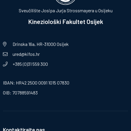
Sveučilište Josipa Jurja Strossmayera u Osijeku
Kineziološki Fakultet Osijek
Drinska 16a, HR-31000 Osijek
ured@kifos.hr
+385 (0)31 559 300
IBAN: HR42 2500 0091 1015 07830
OIB: 70788591483
Kontaktirajte nas