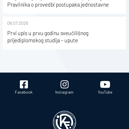
Pravilnika o provedbi postupaka jednostavne
nabave na Kineziološkom fakultetu Osijek u
sastavu Sveučilišta Josipa Jurja Strossmayera u
06.07.2026
Osijeku
Prvi upis u prvu godinu sveučilišnog
prijediplomskog studija – upute
Facebook
Instagram
YouTube