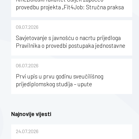
provedbu projekta „Fit4Job: Stručna praksa
kao poticaj za karijerni razvoj studenata
kineziologije”
09.07.2026
Savjetovanje s javnošću o nacrtu prijedloga
Pravilnika o provedbi postupaka jednostavne
nabave na Kineziološkom fakultetu Osijek u
sastavu Sveučilišta Josipa Jurja
06.07.2026
Strossmayera u Osijeku
Prvi upis u prvu godinu sveučilišnog
prijediplomskog studija – upute
Najnovije vijesti
24.07.2026