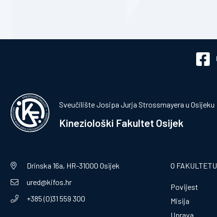
Sveučilište Josipa Jurja Strossmayera u Osijeku
Kineziološki Fakultet Osijek
Drinska 16a, HR-31000 Osijek
O FAKULTETU
ured@kifos.hr
Povijest
+385 (0)31 559 300
Misija
Uprava