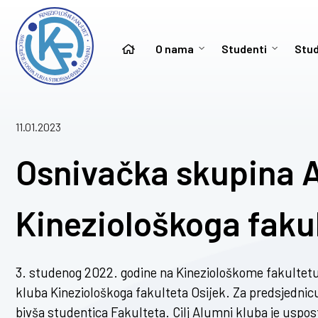
O nama
Studenti
Stud
11.01.2023
Osnivačka skupina 
Kineziološkoga fakul
3. studenog 2022. godine na Kineziološkome fakultet
kluba Kineziološkoga fakulteta Osijek. Za predsjednicu
bivša studentica Fakulteta. Cilj Alumni kluba je uspost