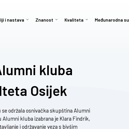
iji i nastava
Znanost
Kvaliteta
Međunarodna su
Alumni kluba
teta Osijek
u se održala osnivačka skupština Alumni
 Alumni kluba izabrana je Klara Findrik,
avljanje i održavanje veza s bivšim