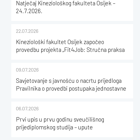
Natječaj Kineziološkog fakulteta Osijek –
24.7.2026.
22.07.2026
Kineziološki fakultet Osijek započeo
provedbu projekta „Fit4Job: Stručna praksa
kao poticaj za karijerni razvoj studenata
kineziologije”
09.07.2026
Savjetovanje s javnošću o nacrtu prijedloga
Pravilnika o provedbi postupaka jednostavne
nabave na Kineziološkom fakultetu Osijek u
sastavu Sveučilišta Josipa Jurja
06.07.2026
Strossmayera u Osijeku
Prvi upis u prvu godinu sveučilišnog
prijediplomskog studija – upute