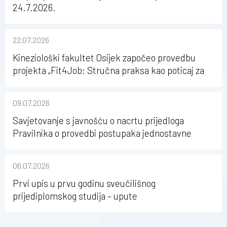
24.7.2026.
22.07.2026
Kineziološki fakultet Osijek započeo provedbu
projekta „Fit4Job: Stručna praksa kao poticaj za
karijerni razvoj studenata kineziologije”
09.07.2026
Savjetovanje s javnošću o nacrtu prijedloga
Pravilnika o provedbi postupaka jednostavne
nabave na Kineziološkom fakultetu Osijek u
sastavu Sveučilišta Josipa Jurja Strossmayera u
06.07.2026
Osijeku
Prvi upis u prvu godinu sveučilišnog
prijediplomskog studija – upute