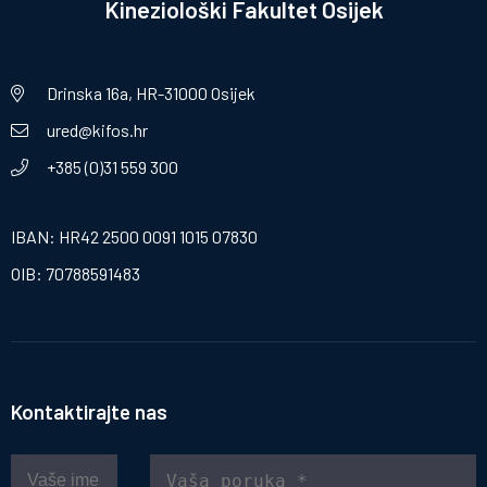
Kineziološki Fakultet Osijek
Drinska 16a, HR-31000 Osijek
ured@kifos.hr
+385 (0)31 559 300
IBAN: HR42 2500 0091 1015 07830
OIB: 70788591483
Kontaktirajte nas