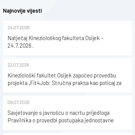
Najnovije vijesti
24.07.2026
Natječaj Kineziološkog fakulteta Osijek –
24.7.2026.
22.07.2026
Kineziološki fakultet Osijek započeo provedbu
projekta „Fit4Job: Stručna praksa kao poticaj za
karijerni razvoj studenata kineziologije”
09.07.2026
Savjetovanje s javnošću o nacrtu prijedloga
Pravilnika o provedbi postupaka jednostavne
nabave na Kineziološkom fakultetu Osijek u