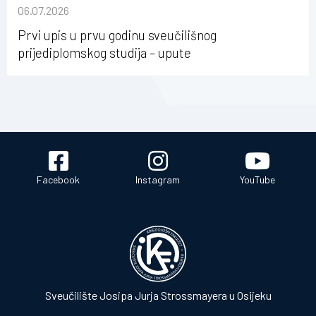
sastavu Sveučilišta Josipa Jurja Strossmayera u
06.07.2026
Osijeku
Prvi upis u prvu godinu sveučilišnog
prijediplomskog studija – upute
Facebook
Instagram
YouTube
Sveučilište Josipa Jurja Strossmayera u Osijeku