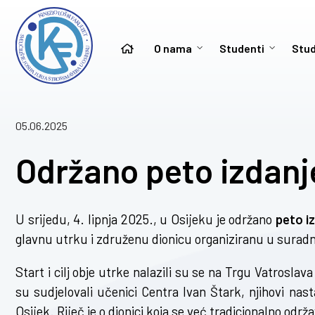
O nama
Studenti
Stud
05.06.2025
Održano peto izdanj
U srijedu, 4. lipnja 2025., u Osijeku je održano
peto i
glavnu utrku i združenu dionicu organiziranu u suradnj
Start i cilj obje utrke nalazili su se na Trgu Vatroslav
su sudjelovali učenici Centra Ivan Štark, njihovi nast
Osijek. Riječ je o dionici koja se već tradicionalno odr