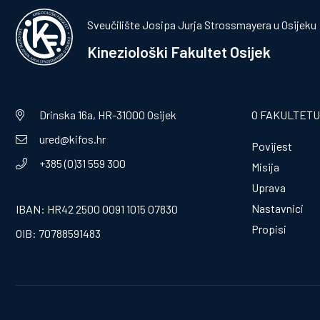
Sveučilište Josipa Jurja Strossmayera u Osijeku
Kineziološki Fakultet Osijek
Drinska 16a, HR-31000 Osijek
O FAKULTETU
ured@kifos.hr
Povijest
+385 (0)31 559 300
Misija
Uprava
Nastavnici
IBAN: HR42 2500 0091 1015 07830
Propisi
OIB: 70788591483