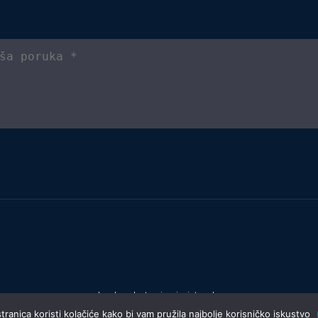
Izrada web stranica:
invictum.hr
ranica koristi kolačiće kako bi vam pružila najbolje korisničko iskustvo