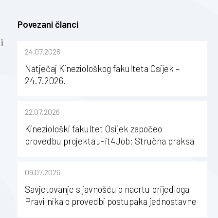
Povezani članci
i
24.07.2026
Natječaj Kineziološkog fakulteta Osijek –
24.7.2026.
22.07.2026
Kineziološki fakultet Osijek započeo
provedbu projekta „Fit4Job: Stručna praksa
kao poticaj za karijerni razvoj studenata
kineziologije”
09.07.2026
Savjetovanje s javnošću o nacrtu prijedloga
Pravilnika o provedbi postupaka jednostavne
nabave na Kineziološkom fakultetu Osijek u