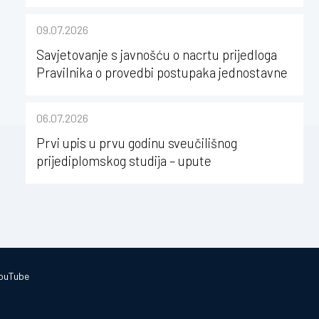
kao poticaj za karijerni razvoj studenata
kineziologije”
09.07.2026
Savjetovanje s javnošću o nacrtu prijedloga
Pravilnika o provedbi postupaka jednostavne
nabave na Kineziološkom fakultetu Osijek u
sastavu Sveučilišta Josipa Jurja
06.07.2026
Strossmayera u Osijeku
Prvi upis u prvu godinu sveučilišnog
prijediplomskog studija – upute
ouTube