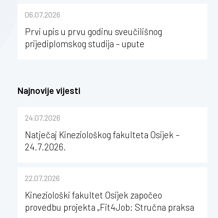
sastavu Sveučilišta Josipa Jurja
06.07.2026
Strossmayera u Osijeku
Prvi upis u prvu godinu sveučilišnog
prijediplomskog studija – upute
Najnovije vijesti
24.07.2026
Natječaj Kineziološkog fakulteta Osijek –
24.7.2026.
22.07.2026
Kineziološki fakultet Osijek započeo
provedbu projekta „Fit4Job: Stručna praksa