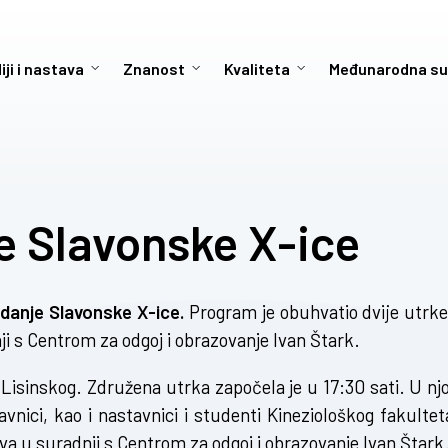
iji i nastava
Znanost
Kvaliteta
Međunarodna su
e Slavonske X-ice
zdanje Slavonske X-ice.
Program je obuhvatio dvije utrke
i s Centrom za odgoj i obrazovanje Ivan Štark.
a Lisinskog. Združena utrka započela je u 17:30 sati. U njo
avnici, kao i nastavnici i studenti Kineziološkog fakultet
žava u suradnji s Centrom za odgoj i obrazovanje Ivan Štark