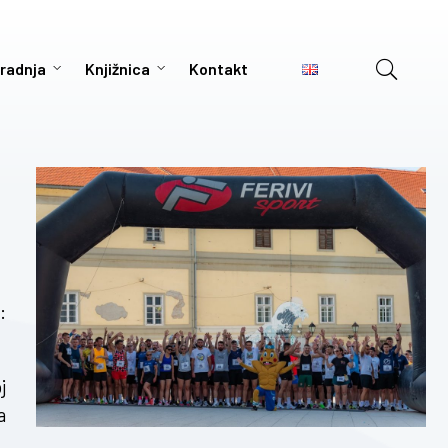
radnja
Knjižnica
Kontakt
:
j
a
.