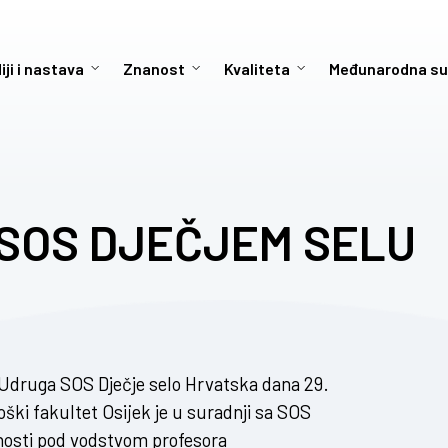
iji i nastava
Znanost
Kvaliteta
Međunarodna su
u SOS DJEČJEM SELU
Udruga SOS Dječje selo Hrvatska dana 29.
oški fakultet Osijek je u suradnji sa SOS
vnosti pod vodstvom profesora