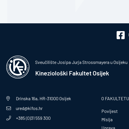
Sveučilište Josipa Jurja Strossmayera u Osijeku
Kineziološki Fakultet Osijek
Drinska 16a, HR-31000 Osijek
O FAKULTETU
ured@kifos.hr
Povijest
+385 (0)31 559 300
Misija
Uprava