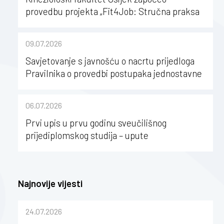
provedbu projekta „Fit4Job: Stručna praksa
kao poticaj za karijerni razvoj studenata
kineziologije”
09.07.2026
Savjetovanje s javnošću o nacrtu prijedloga
Pravilnika o provedbi postupaka jednostavne
nabave na Kineziološkom fakultetu Osijek u
sastavu Sveučilišta Josipa Jurja
06.07.2026
Strossmayera u Osijeku
Prvi upis u prvu godinu sveučilišnog
prijediplomskog studija – upute
Najnovije vijesti
24.07.2026