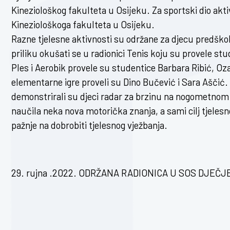
Kineziološkog fakulteta u Osijeku. Za sportski dio aktiv
Kineziološkoga fakulteta u Osijeku.
Razne tjelesne aktivnosti su održane za djecu predško
priliku okušati se u radionici Tenis koju su provele st
Ples i Aerobik provele su studentice Barbara Ribić, Oza
elementarne igre proveli su Dino Bučević i Sara Aščić
demonstrirali su djeci radar za brzinu na nogometnom i
naučila neka nova motorička znanja, a sami cilj tjelesnog
pažnje na dobrobiti tjelesnog vježbanja.
29. rujna .2022. ODRŽANA RADIONICA U SOS DJEČ