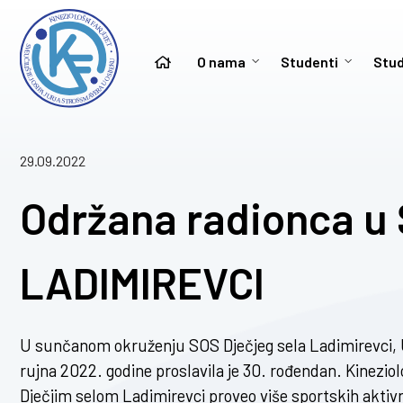
O nama
Studenti
Stud
29.09.2022
Održana radionca 
LADIMIREVCI
U sunčanom okruženju SOS Dječjeg sela Ladimirevci, 
rujna 2022. godine proslavila je 30. rođendan. Kineziol
Dječjim selom Ladimirevci proveo više sportskih akti