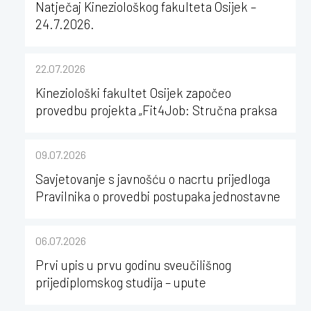
Natječaj Kineziološkog fakulteta Osijek –
24.7.2026.
22.07.2026
Kineziološki fakultet Osijek započeo
provedbu projekta „Fit4Job: Stručna praksa
kao poticaj za karijerni razvoj studenata
kineziologije”
09.07.2026
Savjetovanje s javnošću o nacrtu prijedloga
Pravilnika o provedbi postupaka jednostavne
nabave na Kineziološkom fakultetu Osijek u
sastavu Sveučilišta Josipa Jurja
06.07.2026
Strossmayera u Osijeku
Prvi upis u prvu godinu sveučilišnog
prijediplomskog studija – upute