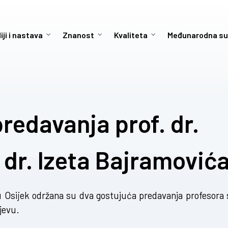
iji i nastava
Znanost
Kvaliteta
Međunarodna su
redavanja prof. dr.
 dr. Izeta Bajramović
 Osijek održana su dva gostujuća predavanja profesora 
jevu.