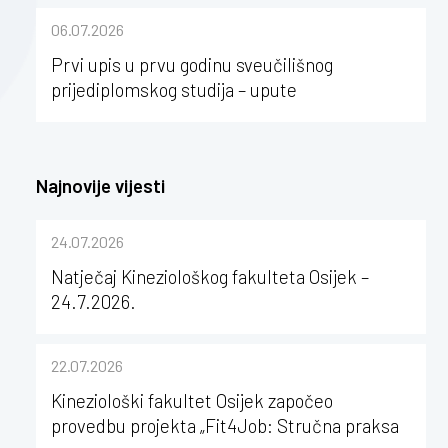
sastavu Sveučilišta Josipa Jurja
06.07.2026
Strossmayera u Osijeku
Prvi upis u prvu godinu sveučilišnog
prijediplomskog studija – upute
Najnovije vijesti
24.07.2026
Natječaj Kineziološkog fakulteta Osijek –
24.7.2026.
22.07.2026
Kineziološki fakultet Osijek započeo
provedbu projekta „Fit4Job: Stručna praksa