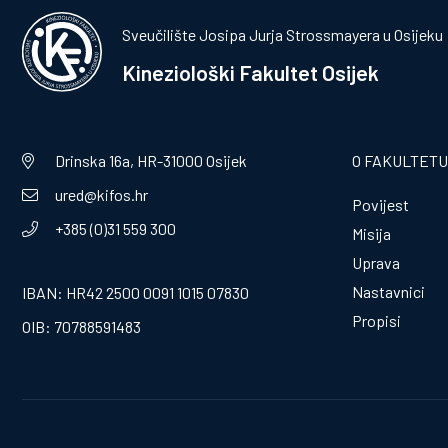
Sveučilište Josipa Jurja Strossmayera u Osijeku
Kineziološki Fakultet Osijek
Drinska 16a, HR-31000 Osijek
O FAKULTETU
ured@kifos.hr
Povijest
+385 (0)31 559 300
Misija
Uprava
Nastavnici
IBAN: HR42 2500 0091 1015 07830
Propisi
OIB: 70788591483