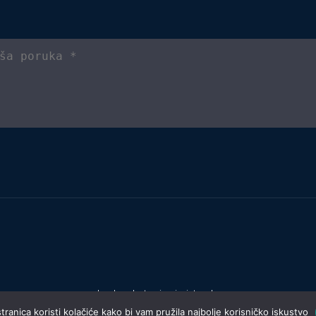
Izrada web stranica:
invictum.hr
ranica koristi kolačiće kako bi vam pružila najbolje korisničko iskustvo