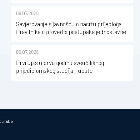
kao poticaj za karijerni razvoj studenata
kineziologije”
09.07.2026
Savjetovanje s javnošću o nacrtu prijedloga
Pravilnika o provedbi postupaka jednostavne
nabave na Kineziološkom fakultetu Osijek u
sastavu Sveučilišta Josipa Jurja
06.07.2026
Strossmayera u Osijeku
Prvi upis u prvu godinu sveučilišnog
prijediplomskog studija – upute
ouTube