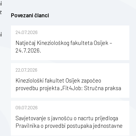
i
z
Povezani članci
24.07.2026
i
Natječaj Kineziološkog fakulteta Osijek –
24.7.2026.
22.07.2026
Kineziološki fakultet Osijek započeo
provedbu projekta „Fit4Job: Stručna praksa
kao poticaj za karijerni razvoj studenata
kineziologije”
09.07.2026
Savjetovanje s javnošću o nacrtu prijedloga
Pravilnika o provedbi postupaka jednostavne
nabave na Kineziološkom fakultetu Osijek u