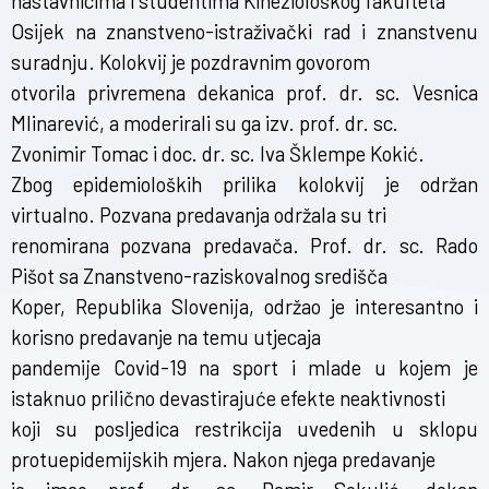
nastavnicima i studentima Kineziološkog fakulteta
Osijek na znanstveno-istraživački rad i znanstvenu
suradnju. Kolokvij je pozdravnim govorom
otvorila privremena dekanica prof. dr. sc. Vesnica
Mlinarević, a moderirali su ga izv. prof. dr. sc.
Zvonimir Tomac i doc. dr. sc. Iva Šklempe Kokić.
Zbog epidemioloških prilika kolokvij je održan
virtualno. Pozvana predavanja održala su tri
renomirana pozvana predavača. Prof. dr. sc. Rado
Pišot sa Znanstveno-raziskovalnog središča
Koper, Republika Slovenija, održao je interesantno i
korisno predavanje na temu utjecaja
pandemije Covid-19 na sport i mlade u kojem je
istaknuo prilično devastirajuće efekte neaktivnosti
koji su posljedica restrikcija uvedenih u sklopu
protuepidemijskih mjera. Nakon njega predavanje