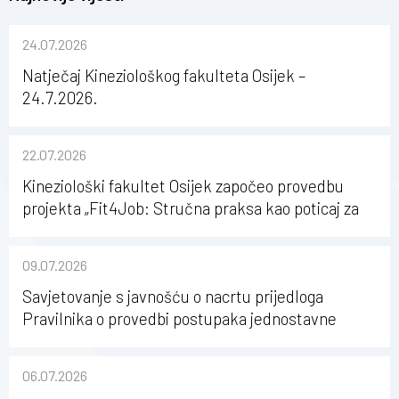
24.07.2026
Natječaj Kineziološkog fakulteta Osijek –
24.7.2026.
22.07.2026
Kineziološki fakultet Osijek započeo provedbu
projekta „Fit4Job: Stručna praksa kao poticaj za
karijerni razvoj studenata kineziologije”
09.07.2026
Savjetovanje s javnošću o nacrtu prijedloga
Pravilnika o provedbi postupaka jednostavne
nabave na Kineziološkom fakultetu Osijek u
sastavu Sveučilišta Josipa Jurja Strossmayera u
06.07.2026
Osijeku