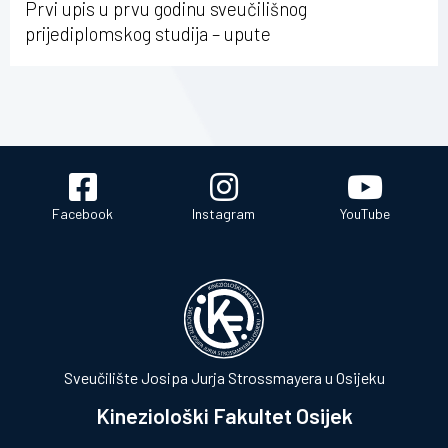
Prvi upis u prvu godinu sveučilišnog
prijediplomskog studija – upute
Facebook
Instagram
YouTube
Sveučilište Josipa Jurja Strossmayera u Osijeku
Kineziološki Fakultet Osijek