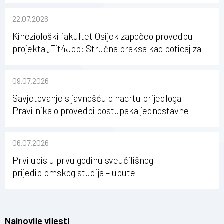
22.07.2026
Kineziološki fakultet Osijek započeo provedbu
projekta „Fit4Job: Stručna praksa kao poticaj za
karijerni razvoj studenata kineziologije”
09.07.2026
Savjetovanje s javnošću o nacrtu prijedloga
Pravilnika o provedbi postupaka jednostavne
nabave na Kineziološkom fakultetu Osijek u
sastavu Sveučilišta Josipa Jurja Strossmayera u
06.07.2026
Osijeku
Prvi upis u prvu godinu sveučilišnog
prijediplomskog studija – upute
Najnovije vijesti