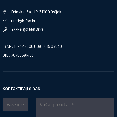
Drinska 16a, HR-31000 Osijek
ured@kifos.hr
+385 (0)31 559 300
IBAN: HR42 2500 0091 1015 07830
OIB: 70788591483
Kontaktirajte nas