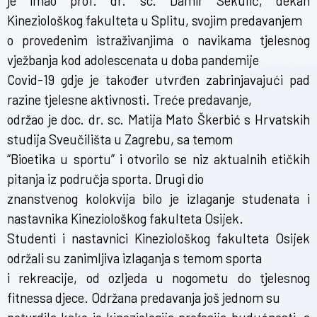
je imao prof. dr. sc. Damir Sekulić, dekan
Kineziološkog fakulteta u Splitu, svojim predavanjem
o provedenim istraživanjima o navikama tjelesnog
vježbanja kod adolescenata u doba pandemije
Covid-19 gdje je također utvrđen zabrinjavajući pad
razine tjelesne aktivnosti. Treće predavanje,
održao je doc. dr. sc. Matija Mato Škerbić s Hrvatskih
studija Sveučilišta u Zagrebu, sa temom
“Bioetika u sportu” i otvorilo se niz aktualnih etičkih
pitanja iz područja sporta. Drugi dio
znanstvenog kolokvija bilo je izlaganje studenata i
nastavnika Kineziološkog fakulteta Osijek.
Studenti i nastavnici Kineziološkog fakulteta Osijek
održali su zanimljiva izlaganja s temom sporta
i rekreacije, od ozljeda u nogometu do tjelesnog
fitnessa djece. Održana predavanja još jednom su