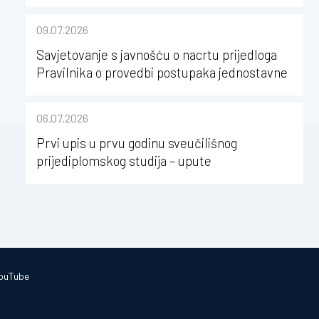
kao poticaj za karijerni razvoj studenata
kineziologije”
09.07.2026
Savjetovanje s javnošću o nacrtu prijedloga
Pravilnika o provedbi postupaka jednostavne
nabave na Kineziološkom fakultetu Osijek u
sastavu Sveučilišta Josipa Jurja
06.07.2026
Strossmayera u Osijeku
Prvi upis u prvu godinu sveučilišnog
prijediplomskog studija – upute
ouTube