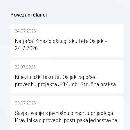
Povezani članci
24.07.2026
Natječaj Kineziološkog fakulteta Osijek –
24.7.2026.
22.07.2026
Kineziološki fakultet Osijek započeo
provedbu projekta „Fit4Job: Stručna praksa
kao poticaj za karijerni razvoj studenata
kineziologije”
09.07.2026
Savjetovanje s javnošću o nacrtu prijedloga
Pravilnika o provedbi postupaka jednostavne
nabave na Kineziološkom fakultetu Osijek u