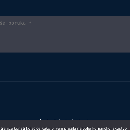
Izrada web stranica:
invictum.hr
ranica koristi kolačiće kako bi vam pružila najbolje korisničko iskustvo