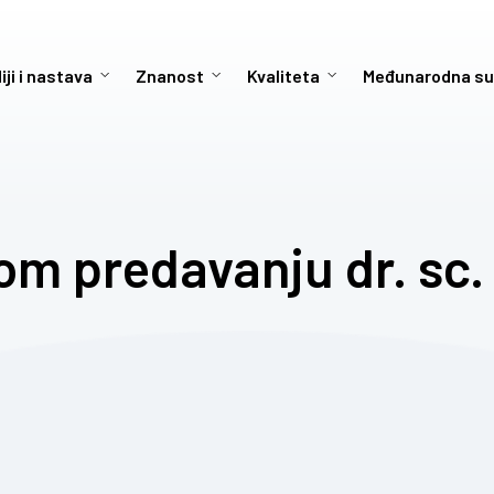
iji i nastava
Znanost
Kvaliteta
Međunarodna su
om predavanju dr. sc.