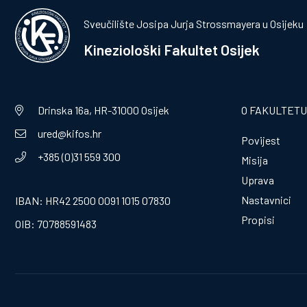
Sveučilište Josipa Jurja Strossmayera u Osijeku
Kineziološki Fakultet Osijek
Drinska 16a, HR-31000 Osijek
O FAKULTETU
ured@kifos.hr
Povijest
+385 (0)31 559 300
Misija
Uprava
Nastavnici
IBAN: HR42 2500 0091 1015 07830
Propisi
OIB: 70788591483