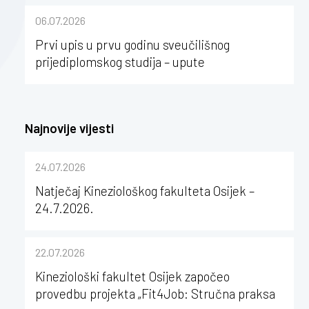
sastavu Sveučilišta Josipa Jurja
06.07.2026
Strossmayera u Osijeku
Prvi upis u prvu godinu sveučilišnog
prijediplomskog studija – upute
Najnovije vijesti
24.07.2026
Natječaj Kineziološkog fakulteta Osijek –
24.7.2026.
22.07.2026
Kineziološki fakultet Osijek započeo
provedbu projekta „Fit4Job: Stručna praksa