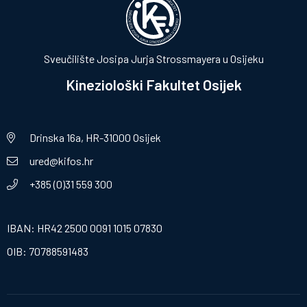
Sveučilište Josipa Jurja Strossmayera u Osijeku
Kineziološki Fakultet Osijek
Drinska 16a, HR-31000 Osijek
ured@kifos.hr
+385 (0)31 559 300
IBAN: HR42 2500 0091 1015 07830
OIB: 70788591483