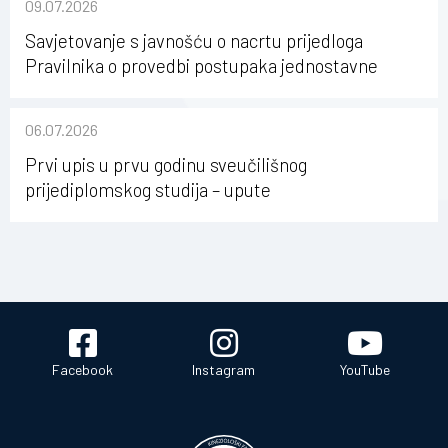
09.07.2026
Savjetovanje s javnošću o nacrtu prijedloga
Pravilnika o provedbi postupaka jednostavne
nabave na Kineziološkom fakultetu Osijek u
sastavu Sveučilišta Josipa Jurja Strossmayera u
06.07.2026
Osijeku
Prvi upis u prvu godinu sveučilišnog
prijediplomskog studija – upute
Facebook
Instagram
YouTube