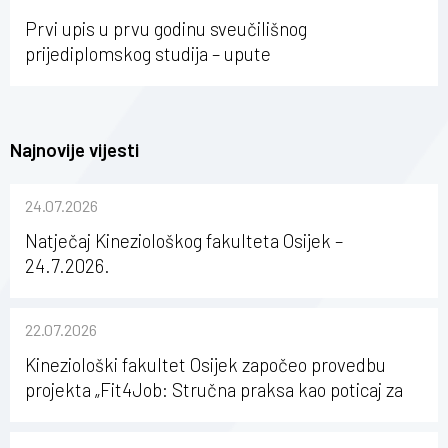
Osijeku
Prvi upis u prvu godinu sveučilišnog
prijediplomskog studija – upute
Najnovije vijesti
24.07.2026
Natječaj Kineziološkog fakulteta Osijek –
24.7.2026.
22.07.2026
Kineziološki fakultet Osijek započeo provedbu
projekta „Fit4Job: Stručna praksa kao poticaj za
karijerni razvoj studenata kineziologije”