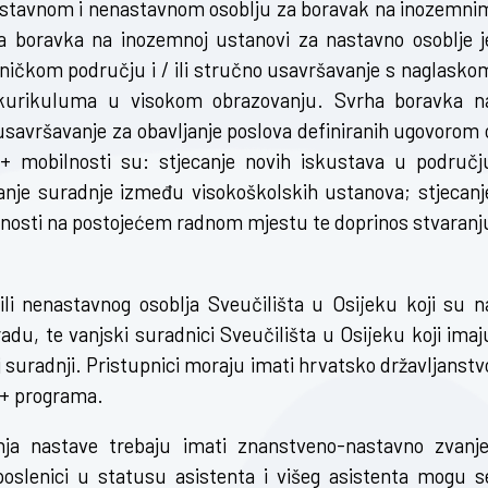
a nastavnom i nenastavnom osoblju za boravak na inozemni
 boravka na inozemnoj ustanovi za nastavno osoblje j
ničkom području i / ili stručno usavršavanje s naglasko
ja kurikuluma u visokom obrazovanju. Svrha boravka n
usavršavanje za obavljanje poslova definiranih ugovorom 
s+ mobilnosti su: stjecanje novih iskustava u područj
canje suradnje između visokoškolskih ustanova; stjecanj
tivnosti na postojećem radnom mjestu te doprinos stvaranj
ili nenastavnog osoblja Sveučilišta u Osijeku koji su n
du, te vanjski suradnici Sveučilišta u Osijeku koji imaj
oj suradnji. Pristupnici moraju imati hrvatsko državljanstv
s+ programa.
anja nastave trebaju imati znanstveno-nastavno zvanje
poslenici u statusu asistenta i višeg asistenta mogu s