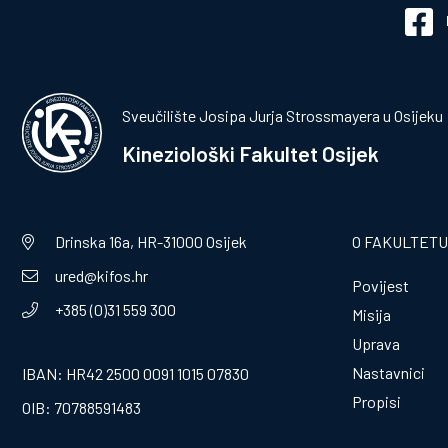
Sveučilište Josipa Jurja Strossmayera u Osijeku
Kineziološki Fakultet Osijek
Drinska 16a, HR-31000 Osijek
O FAKULTETU
ured@kifos.hr
Povijest
+385 (0)31 559 300
Misija
Uprava
Nastavnici
IBAN: HR42 2500 0091 1015 07830
Propisi
OIB: 70788591483