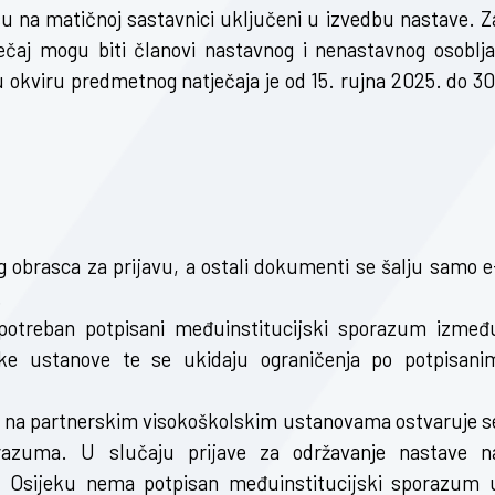
 su na matičnoj sastavnici uključeni u izvedbu nastave. Z
ečaj mogu biti članovi nastavnog i nenastavnog osoblja
 okviru predmetnog natječaja je od 15. rujna 2025. do 30
og obrasca za prijavu, a ostali dokumenti se šalju samo e
.
 potreban potpisani međuinstitucijski sporazum izmeđ
ske ustanove te se ukidaju ograničenja po potpisani
e na partnerskim visokoškolskim ustanovama ostvaruje s
orazuma. U slučaju prijave za održavanje nastave n
u Osijeku nema potpisan međuinstitucijski sporazum 