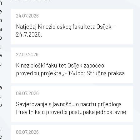
m
e
24.07.2026
m
Natječaj Kineziološkog fakulteta Osijek –
a
24.7.2026.
o
u
e
22.07.2026
u
Kineziološki fakultet Osijek započeo
provedbu projekta „Fit4Job: Stručna praksa
kao poticaj za karijerni razvoj studenata
a
kineziologije”
09.07.2026
u
Savjetovanje s javnošću o nacrtu prijedloga
o
Pravilnika o provedbi postupaka jednostavne
nabave na Kineziološkom fakultetu Osijek u
sastavu Sveučilišta Josipa Jurja
,
06.07.2026
Strossmayera u Osijeku
e