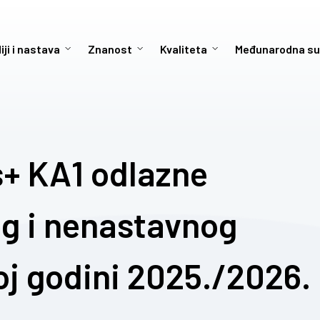
iji i nastava
Znanost
Kvaliteta
Međunarodna su
+ KA1 odlazne
g i nenastavnog
j godini 2025./2026.