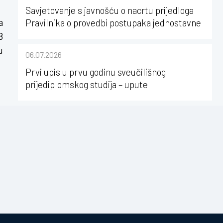
Savjetovanje s javnošću o nacrtu prijedloga
a
Pravilnika o provedbi postupaka jednostavne
nabave na Kineziološkom fakultetu Osijek u
8
sastavu Sveučilišta Josipa Jurja
u
06.07.2026
Strossmayera u Osijeku
Prvi upis u prvu godinu sveučilišnog
prijediplomskog studija – upute