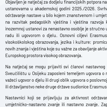
Objavljen je natječaj za dodjelu financijskih potpor
ustanovama u akademskoj godini 2025./2026. Svrha
održavanje nastave u bilo kojem znanstvenom i umjet
na razvitak pedagoških vještina i vještina razvo
inozemnoj ustanovi za nenastavno osoblje je stručno 
radu ili ugovorom o djelu. Osnovni ciljevi Erasmu
visokoškolskog obrazovanja, jezika i kulture; promi
novih znanja i vještina koje su važne za obavljanje ak
Europskog prostora visokog obrazovanja.
Na natječaj se mogu prijaviti svi članovi nastavnog 
Sveučilištu u Osijeku zaposleni temeljem ugovora o ra
važeći ugovor o djelu ili drugi oblik ugovora o poslovn
ili državljanstvo neke druge države sudionice Erasmu
Nastavnici koji se prijavljuju za aktivnost održav
umjetničko-nastavno zvanje ili nastavno zvanje. Za