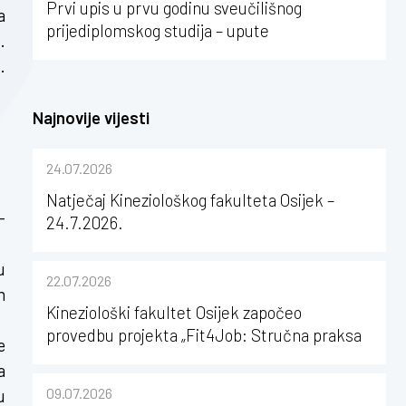
Prvi upis u prvu godinu sveučilišnog
a
prijediplomskog studija – upute
.
.
Najnovije vijesti
24.07.2026
Natječaj Kineziološkog fakulteta Osijek –
-
24.7.2026.
u
22.07.2026
m
Kineziološki fakultet Osijek započeo
provedbu projekta „Fit4Job: Stručna praksa
e
kao poticaj za karijerni razvoj studenata
a
kineziologije”
09.07.2026
u