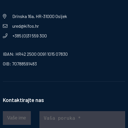
Drinska 16a, HR-31000 Osijek
ured@kifos.hr
+385 (0)31 559 300
IBAN: HR42 2500 0091 1015 07830
OIB: 70788591483
Kontaktirajte nas