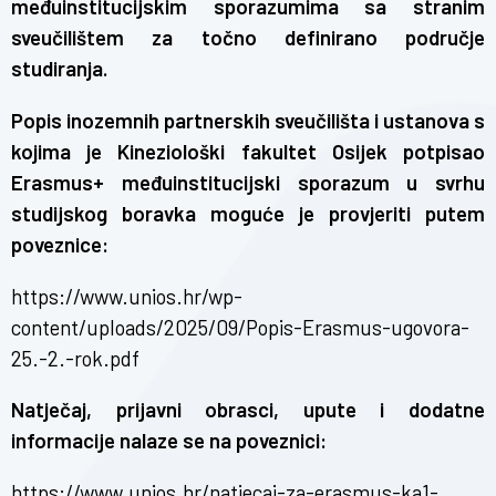
međuinstitucijskim sporazumima sa stranim
sveučilištem za točno definirano područje
studiranja.
Popis inozemnih partnerskih sveučilišta i ustanova s
kojima je Kineziološki fakultet Osijek potpisao
Erasmus+ međuinstitucijski sporazum u svrhu
studijskog boravka moguće je provjeriti putem
poveznice:
https://www.unios.hr/wp-
content/uploads/2025/09/Popis-Erasmus-ugovora-
25.-2.-rok.pdf
Natječaj, prijavni obrasci, upute i dodatne
informacije nalaze se na poveznici:
https://www.unios.hr/natjecaj-za-erasmus-ka1-