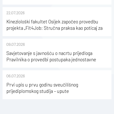
22.07.2026
Kineziološki fakultet Osijek započeo provedbu
projekta „Fit4Job: Stručna praksa kao poticaj za
karijerni razvoj studenata kineziologije”
09.07.2026
Savjetovanje s javnošću o nacrtu prijedloga
Pravilnika o provedbi postupaka jednostavne
nabave na Kineziološkom fakultetu Osijek u
sastavu Sveučilišta Josipa Jurja Strossmayera u
06.07.2026
Osijeku
Prvi upis u prvu godinu sveučilišnog
prijediplomskog studija – upute