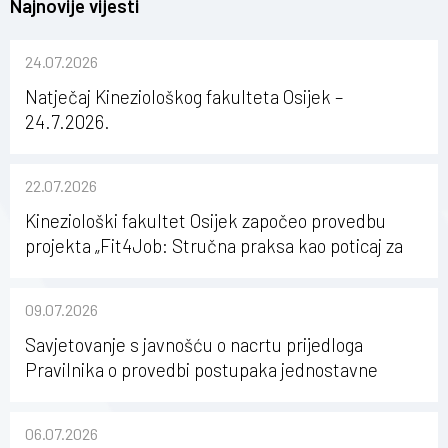
Najnovije vijesti
24.07.2026
Natječaj Kineziološkog fakulteta Osijek –
24.7.2026.
22.07.2026
Kineziološki fakultet Osijek započeo provedbu
projekta „Fit4Job: Stručna praksa kao poticaj za
karijerni razvoj studenata kineziologije”
09.07.2026
Savjetovanje s javnošću o nacrtu prijedloga
Pravilnika o provedbi postupaka jednostavne
nabave na Kineziološkom fakultetu Osijek u
sastavu Sveučilišta Josipa Jurja Strossmayera u
06.07.2026
Osijeku