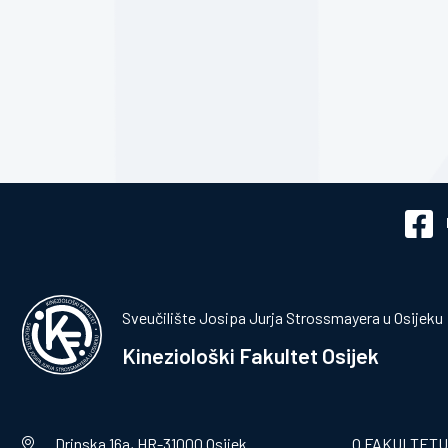
Sveučilište Josipa Jurja Strossmayera u Osijeku
Kineziološki Fakultet Osijek
Drinska 16a, HR-31000 Osijek
O FAKULTETU