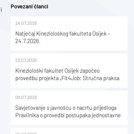
Povezani članci
i
24.07.2026
Natječaj Kineziološkog fakulteta Osijek –
24.7.2026.
22.07.2026
Kineziološki fakultet Osijek započeo
provedbu projekta „Fit4Job: Stručna praksa
kao poticaj za karijerni razvoj studenata
kineziologije”
09.07.2026
Savjetovanje s javnošću o nacrtu prijedloga
Pravilnika o provedbi postupaka jednostavne
nabave na Kineziološkom fakultetu Osijek u
sastavu Sveučilišta Josipa Jurja