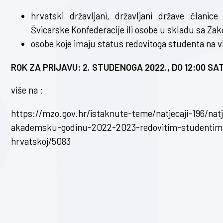
hrvatski državljani, državljani države člani
Švicarske Konfederacije ili osobe u skladu sa Za
osobe koje imaju status redovitoga studenta na v
ROK ZA PRIJAVU: 2. STUDENOGA 2022., DO 12:00 SAT
više na :
https://mzo.gov.hr/istaknute-teme/natjecaji-196/nat
akademsku-godinu-2022-2023-redovitim-studentima-k
hrvatskoj/5083