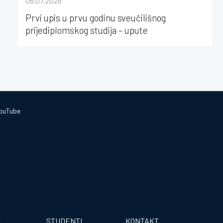
06.07.2026
Strossmayera u Osijeku
Prvi upis u prvu godinu sveučilišnog
prijediplomskog studija – upute
ouTube
T
STUDENTI
KONTAKT