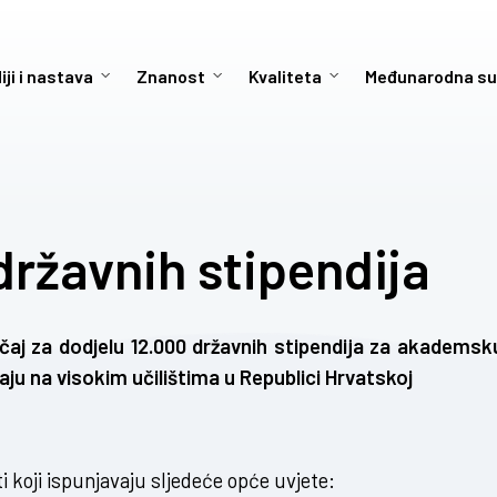
iji i nastava
Znanost
Kvaliteta
Međunarodna su
državnih stipendija
čaj
za dodjelu 12.000 državnih stipendija za akademsk
ju na visokim učilištima u Republici Hrvatskoj
i koji ispunjavaju sljedeće opće uvjete: