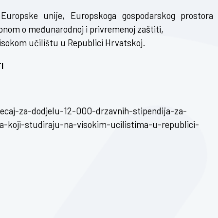
ce Europske unije, Europskoga gospodarskog prostora 
konom o međunarodnoj i privremenoj zaštiti,
isokom učilištu u Republici Hrvatskoj.
I
jecaj-za-dodjelu-12-000-drzavnih-stipendija-za-
oji-studiraju-na-visokim-ucilistima-u-republici-