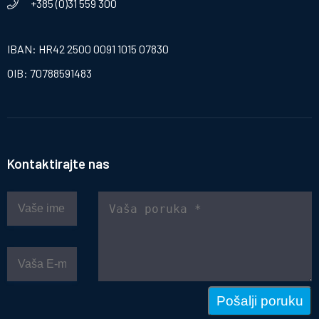
+385 (0)31 559 300
IBAN: HR42 2500 0091 1015 07830
OIB: 70788591483
Kontaktirajte nas
Pošalji poruku