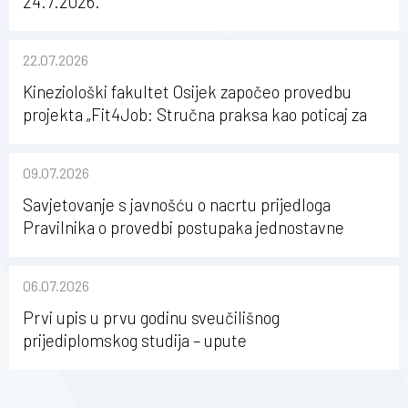
24.7.2026.
22.07.2026
Kineziološki fakultet Osijek započeo provedbu
projekta „Fit4Job: Stručna praksa kao poticaj za
karijerni razvoj studenata kineziologije”
09.07.2026
Savjetovanje s javnošću o nacrtu prijedloga
Pravilnika o provedbi postupaka jednostavne
nabave na Kineziološkom fakultetu Osijek u
sastavu Sveučilišta Josipa Jurja Strossmayera u
06.07.2026
Osijeku
Prvi upis u prvu godinu sveučilišnog
prijediplomskog studija – upute