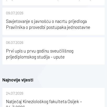
karijerni razvoj studenata kineziologije”
09.07.2026
Savjetovanje s javnošću o nacrtu prijedloga
Pravilnika o provedbi postupaka jednostavne
nabave na Kineziološkom fakultetu Osijek u
sastavu Sveučilišta Josipa Jurja Strossmayera u
06.07.2026
Osijeku
Prvi upis u prvu godinu sveučilišnog
prijediplomskog studija – upute
Najnovije vijesti
24.07.2026
Natječaj Kineziološkog fakulteta Osijek –