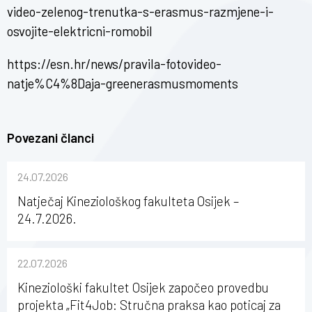
video-zelenog-trenutka-s-erasmus-razmjene-i-
osvojite-elektricni-romobil
https://esn.hr/news/pravila-fotovideo-
natje%C4%8Daja-greenerasmusmoments
Povezani članci
24.07.2026
Natječaj Kineziološkog fakulteta Osijek –
24.7.2026.
22.07.2026
Kineziološki fakultet Osijek započeo provedbu
projekta „Fit4Job: Stručna praksa kao poticaj za