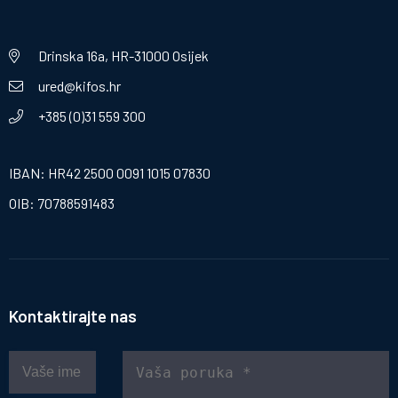
Drinska 16a, HR-31000 Osijek
ured@kifos.hr
+385 (0)31 559 300
IBAN: HR42 2500 0091 1015 07830
OIB: 70788591483
Kontaktirajte nas