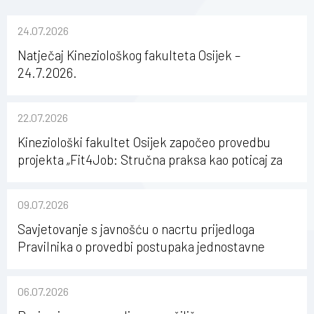
24.07.2026
Natječaj Kineziološkog fakulteta Osijek –
24.7.2026.
22.07.2026
Kineziološki fakultet Osijek započeo provedbu
projekta „Fit4Job: Stručna praksa kao poticaj za
karijerni razvoj studenata kineziologije”
09.07.2026
Savjetovanje s javnošću o nacrtu prijedloga
Pravilnika o provedbi postupaka jednostavne
nabave na Kineziološkom fakultetu Osijek u
sastavu Sveučilišta Josipa Jurja Strossmayera u
06.07.2026
Osijeku