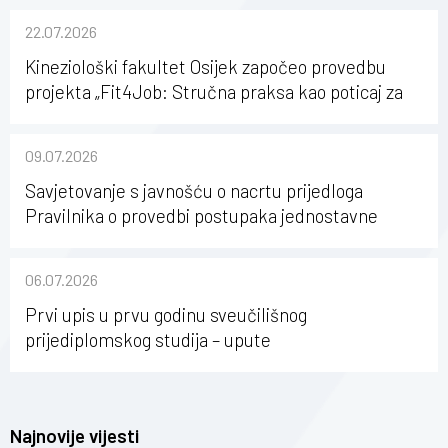
22.07.2026
Kineziološki fakultet Osijek započeo provedbu
projekta „Fit4Job: Stručna praksa kao poticaj za
karijerni razvoj studenata kineziologije”
09.07.2026
Savjetovanje s javnošću o nacrtu prijedloga
Pravilnika o provedbi postupaka jednostavne
nabave na Kineziološkom fakultetu Osijek u
sastavu Sveučilišta Josipa Jurja Strossmayera u
06.07.2026
Osijeku
Prvi upis u prvu godinu sveučilišnog
prijediplomskog studija – upute
Najnovije vijesti